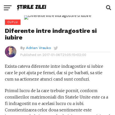
CUPLU
Diferente intre indragostire si
iubire
By
Adrian Vrauko
Published on
2017-01-06T21:05:15+02:00
Exista cateva diferente intre indragostire si iubire
care le pot ajuta pe femei, dar si pe barbati, sa stie
cum sa actioneze atunci cand sunt confuzi.
Primul lucru de la care trebuie pornit, conform
consilierilor matrimoniali din Statele Unite este ca a
fi indragostit nu e acelasi lucru cu a iubi.
Constientizarea celor doua sentimente este