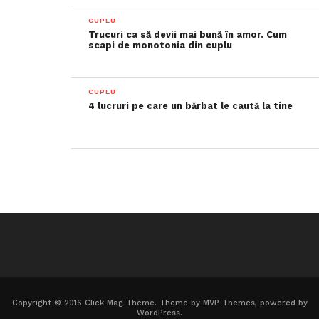
CUPLU
Trucuri ca să devii mai bună în amor. Cum
scapi de monotonia din cuplu
CUPLU
4 lucruri pe care un bărbat le caută la tine
Copyright © 2016 Click Mag Theme. Theme by MVP Themes, powered by
WordPress.