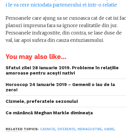
i le va cere niciodata partenerului ei intr-o relatie
Persoanele care ajung sa se cunoasca cat de cat isi fac
planuri impreuna fara sa ignore realitatile din jur.
Persoanele indragostite, din contra, se lase duse de
val, iar apoi sufera din cauza entuziasmului.
You may also like...
Sfatul zilei 28 ianuarie 2019. Probleme în relațiile
amoroase pentru acești nativi
Horoscop 24 ianuarie 2019 – Gemenii o iau de la
zero!
Cizmele, preferatele sezonului
Ce mănâncă Meghan Markle dimineața
RELATED TOPICS:
CASNICIE
,
DIFERENȚE
,
INDRAGOSTIRE
,
IUBIRE
,