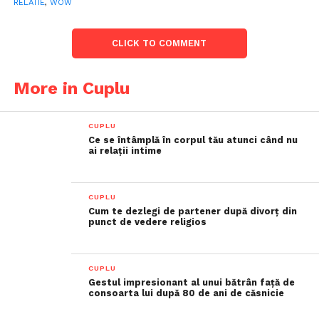
RELATIE
,
WOW
CLICK TO COMMENT
More in Cuplu
CUPLU
Ce se întâmplă în corpul tău atunci când nu
ai relații intime
CUPLU
Cum te dezlegi de partener după divorț din
punct de vedere religios
CUPLU
Gestul impresionant al unui bătrân față de
consoarta lui după 80 de ani de căsnicie