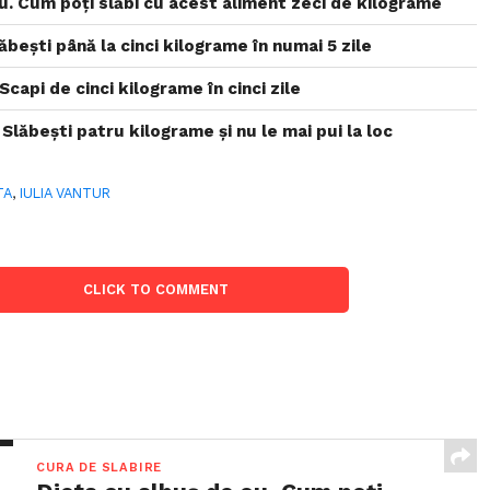
u. Cum poți slăbi cu acest aliment zeci de kilograme
ăbești până la cinci kilograme în numai 5 zile
capi de cinci kilograme în cinci zile
Slăbești patru kilograme și nu le mai pui la loc
TA
,
IULIA VANTUR
CLICK TO COMMENT
CURA DE SLABIRE