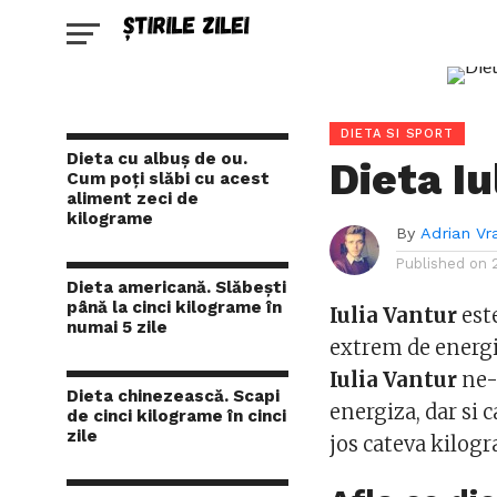
DIETA SI SPORT
Dieta cu albuș de ou.
Dieta Iu
Cum poți slăbi cu acest
aliment zeci de
kilograme
By
Adrian Vr
Published on
Dieta americană. Slăbești
până la cinci kilograme în
Iulia Vantur
est
numai 5 zile
extrem de energic
Iulia Vantur
ne-
Dieta chinezească. Scapi
energiza, dar si 
de cinci kilograme în cinci
zile
jos cateva kilog