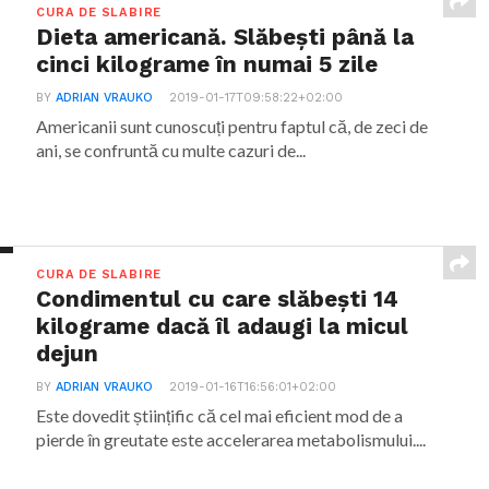
CURA DE SLABIRE
Dieta americană. Slăbești până la
cinci kilograme în numai 5 zile
BY
ADRIAN VRAUKO
2019-01-17T09:58:22+02:00
Americanii sunt cunoscuți pentru faptul că, de zeci de
ani, se confruntă cu multe cazuri de...
CURA DE SLABIRE
Condimentul cu care slăbești 14
kilograme dacă îl adaugi la micul
dejun
BY
ADRIAN VRAUKO
2019-01-16T16:56:01+02:00
Este dovedit științific că cel mai eficient mod de a
pierde în greutate este accelerarea metabolismului....