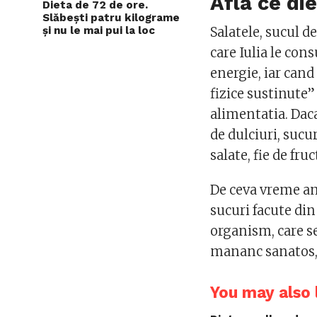
Afla ce die
Dieta de 72 de ore.
Slăbești patru kilograme
și nu le mai pui la loc
Salatele, sucul 
care Iulia le con
energie, iar cand 
fizice sustinute”
alimentatia. Dac
de dulciuri, sucu
salate, fie de fru
De ceva vreme am
sucuri facute din
organism, care se
mananc sanatos, 
You may also l