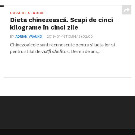
CURA DE SLABIRE
Dieta chinezească. Scapi de cinci
kilograme în cinci zile
BY
ADRIAN VRAUKO
2019-01-16T10:54:16+02:00
Chinezoaicele sunt recunoscute pentru silueta lor și
pentru stilul de viață sănătos. De mii de ani,...