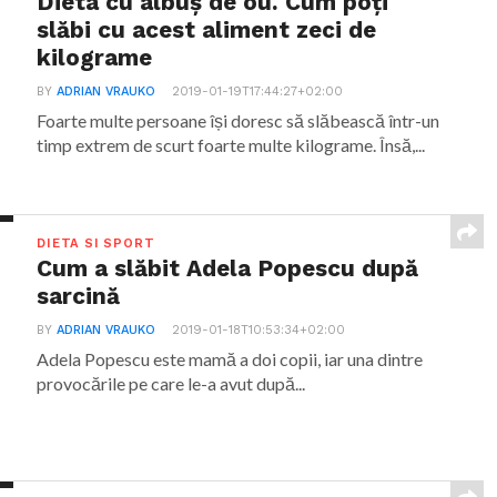
Dieta cu albuș de ou. Cum poți
slăbi cu acest aliment zeci de
kilograme
BY
ADRIAN VRAUKO
2019-01-19T17:44:27+02:00
Foarte multe persoane își doresc să slăbească într-un
timp extrem de scurt foarte multe kilograme. Însă,...
DIETA SI SPORT
Cum a slăbit Adela Popescu după
sarcină
BY
ADRIAN VRAUKO
2019-01-18T10:53:34+02:00
Adela Popescu este mamă a doi copii, iar una dintre
provocările pe care le-a avut după...