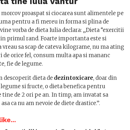
ta tine Iulia Vantur
de morcov proaspat si ciocarea sunt alimentele pe
suma pentru a fi mereu in forma si plina de
vine vorba de dieta Iulia declara: „Dieta “exercitii
 in primul rand. Foarte importanta este si
a vreau sa scap de cateva kilograme, nu ma ating
ri de orice fel, consum multa apa si mananc
cte, fie de legume.
 descoperit dieta de
dezintoxicare
, doar din
 legume si fructe, o dieta benefica pentru
 tine de 2 ori pe an. In timp, am invatat sa
asa ca nu am nevoie de diete drastice.”.
ike...