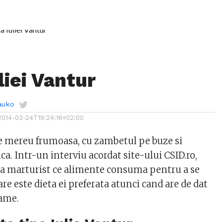
liei Vantur
auko
2014-03-24T19:24:16+02:00
e mereu frumoasa, cu zambetul pe buze si
a. Intr-un interviu acordat site-ului CSID.ro,
a marturist ce alimente consuma pentru a se
care este dieta ei preferata atunci cand are de dat
rame.