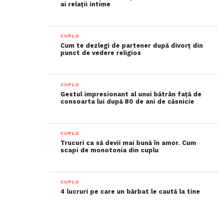
ai relații intime
CUPLU
Cum te dezlegi de partener după divorț din
punct de vedere religios
CUPLU
Gestul impresionant al unui bătrân față de
consoarta lui după 80 de ani de căsnicie
CUPLU
Trucuri ca să devii mai bună în amor. Cum
scapi de monotonia din cuplu
CUPLU
4 lucruri pe care un bărbat le caută la tine