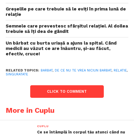
Greșelile pe care trebuie să le eviți în prima lună de
relație
Semnele care prevestesc sfârșitul relației. Al doilea
trebuie să îți dea de gândit
Un bărbat cu burta uriașă a ajuns la spital. Când
medicii au văzut ce are înăuntru, și-au făcut,
efectiv, cruce!
RELATED TOPICS:
BARBAT
,
DE CE NU TE VREA NICIUN BARBAT
,
RELATIE
,
SINGURATATE
CLICK TO COMMENT
More in Cuplu
CUPLU
Ce se întâmplă în corpul tău atunci când nu