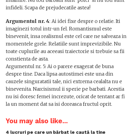
intalnire. Nu toti barbatii sunt ‘porci’ si nu toti sunt
infideli. Scapa de prejudecatile astea!
Argumentul nr. 4
: Ai idei fixe despre o relatie. Iti
imaginezi totul intr-un fel. Romantismul este
binevenit, insa realismul este cel care ne salveaza in
momentele grele. Relatiile sunt imprevizibile. Nu
toate cuplurile au aceeasi traiectorie si trebuie sa fii
constienta de asta.
Argumentul nr. 5: Ai o parere exagerat de buna
despre tine. Daca lipsa autostimei este una din
cauzele singuratatii tale, nici extrema cealalta nu e
binevenita. Narcisismul ii sperie pe barbati. Acestia
nu isi doresc femei increzute, oricat de tentant ar fi
la un moment dat sa isi doreasca fructul oprit.
You may also like...
4 lucruri pe care un bărbat le caută la tine