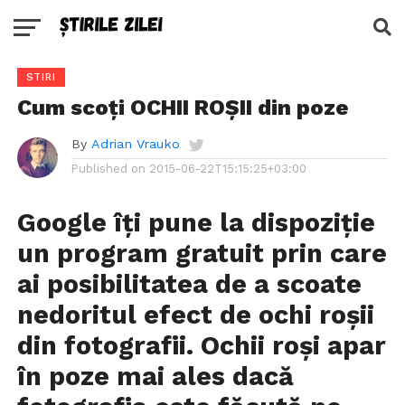
STIRI
Cum scoți OCHII ROȘII din poze
By
Adrian Vrauko
Published on
2015-06-22T15:15:25+03:00
Google îți pune la dispoziție
un program gratuit prin care
ai posibilitatea de a scoate
nedoritul efect de
ochi
roșii
din fotografii. Ochii roși apar
în poze mai ales dacă