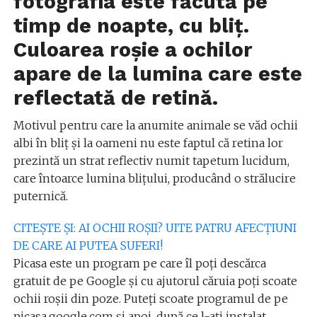
fotografia este făcută pe
timp de noapte, cu bliț.
Culoarea roșie a ochilor
apare de la lumina care este
reflectată de retină.
Motivul pentru care la anumite animale se văd ochii
albi în bliț și la oameni nu este faptul că retina lor
prezintă un strat reflectiv numit tapetum lucidum,
care întoarce lumina blițului, producând o strălucire
puternică.
CITEȘTE ȘI: AI OCHII ROȘII? UITE PATRU AFECȚIUNI
DE CARE AI PUTEA SUFERI!
Picasa este un program pe care îl poți descărca
gratuit de pe Google și cu ajutorul căruia poți scoate
ochii roșii din poze. Puteți scoate programul de pe
picasa.google.com și apoi, după ce l-ați instalat,