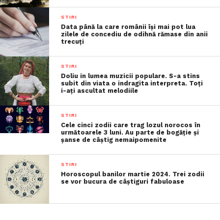
STIRI
Data până la care românii îşi mai pot lua
zilele de concediu de odihnă rămase din anii
trecuţi
STIRI
Doliu in lumea muzicii populare. S-a stins
subit din viata o indragita interpreta. Toți
i-ați ascultat melodiile
STIRI
Cele cinci zodii care trag lozul norocos în
următoarele 3 luni. Au parte de bogăție și
șanse de câștig nemaipomenite
STIRI
Horoscopul banilor martie 2024. Trei zodii
se vor bucura de câștiguri fabuloase