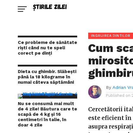
INGRIJIREA DINTILOR
Ce probleme de sănătate
Cum sca
riști când nu te speli
corect pe dinți
mirosit
ghimbir
Dieta cu ghimbir. Slăbești
până la 18 kilograme în
numai câteva săptămâni
By
Adrian Vr
Published on
Nu se consumă mai mult
Cercetătorii ita
de 4 zile! Băutura care te
scapă de 4 kg și 16
este eficient î
centimetri în talie, în
doar 4 zile
asupra respirați