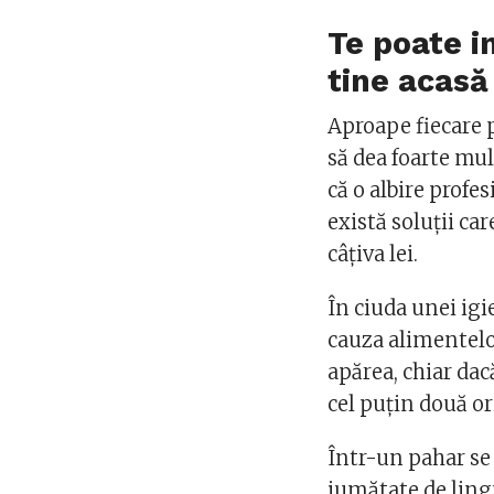
Te poate in
tine acasă
Aproape fiecare p
să dea foarte mul
că o albire profes
există soluții ca
câțiva lei.
În ciuda unei igi
cauza alimentelo
apărea, chiar da
cel puțin două or
Într-un pahar se
jumătate de lingu