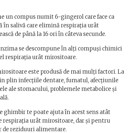
e un compus numit 6-gingerol care face ca
 în salivă care elimină respirația urât
ească de până la 16 ori în câteva secunde.
 enzima se descompune în alți compuși chimici
l respirația urât mirositoare.
irositoare este produsă de mai mulți factori. La
in plin infecțiile dentare, fumatul, afecțiunile
cele ale stomacului, problemele metabolice și
ală.
e ghimbir te poate ajuta în acest sens atât
 respirația urât mirositoare, dar și pentru
r de reziduuri alimentare.