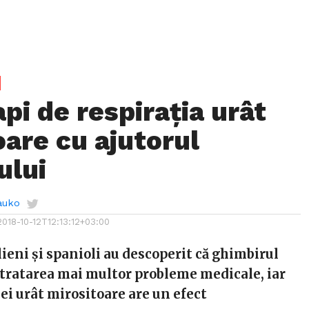
pi de respirația urât
oare cu ajutorul
ului
auko
2018-10-12T12:13:12+03:00
lieni și spanioli au descoperit că ghimbirul
n tratarea mai multor probleme medicale, iar
ei urât mirositoare are un efect