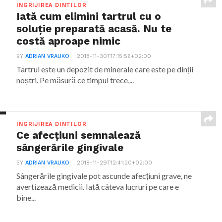
INGRIJIREA DINTILOR
Iată cum elimini tartrul cu o
soluție preparată acasă. Nu te
costă aproape nimic
BY
ADRIAN VRAUKO
2018-11-30T17:15:56+02:00
Tartrul este un depozit de minerale care este pe dinții
noștri. Pe măsură ce timpul trece,...
INGRIJIREA DINTILOR
Ce afecțiuni semnalează
sângerările gingivale
BY
ADRIAN VRAUKO
2018-11-29T12:41:20+02:00
Sângerările gingivale pot ascunde afecțiuni grave, ne
avertizează medicii. Iată câteva lucruri pe care e
bine...