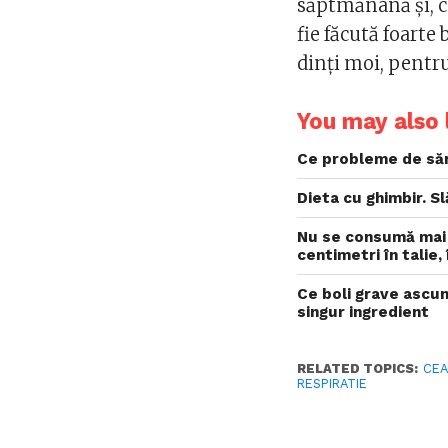
săptmănână și, c
fie făcută foarte
dinți moi, pentru 
You may also l
Ce probleme de sănă
Dieta cu ghimbir. S
Nu se consumă mai m
centimetri în talie, 
Ce boli grave ascun
singur ingredient
RELATED TOPICS:
CEA
RESPIRATIE