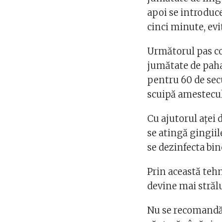
apoi se introduce
cinci minute, evi
Următorul pas co
jumătate de paha
pentru 60 de sec
scuipă amestecul 
Cu ajutorul aței d
se atingă gingiil
se dezinfecta bin
Prin această tehn
devine mai strălu
Nu se recomandă 