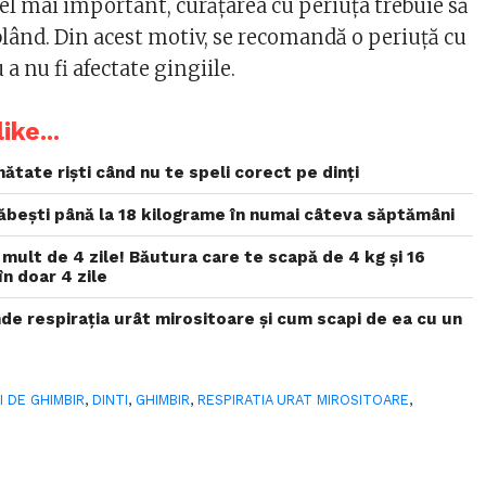
el mai important, curățarea cu periuța trebuie să
 blând. Din acest motiv, se recomandă o periuță cu
a nu fi afectate gingiile.
ike...
tate riști când nu te speli corect pe dinți
lăbești până la 18 kilograme în numai câteva săptămâni
ult de 4 zile! Băutura care te scapă de 4 kg și 16
în doar 4 zile
de respirația urât mirositoare și cum scapi de ea cu un
I DE GHIMBIR
,
DINTI
,
GHIMBIR
,
RESPIRATIA URAT MIROSITOARE
,