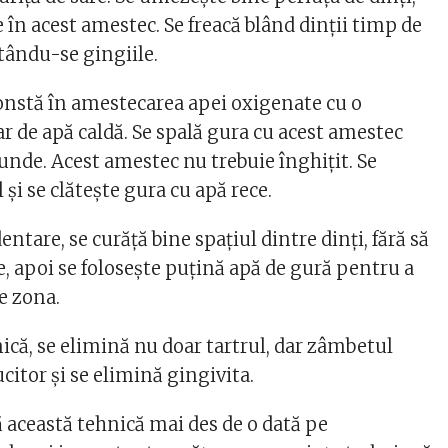
 în acest amestec. Se freacă blând dinții timp de
tându-se gingiile.
nstă în amestecarea apei oxigenate cu o
r de apă caldă. Se spală gura cu acest amestec
unde. Acest amestec nu trebuie înghițit. Se
și se clătește gura cu apă rece.
entare, se curăță bine spațiul dintre dinți, fără să
e, apoi se folosește puțină apă de gură pentru a
e zona.
ică, se elimină nu doar tartrul, dar zâmbetul
citor și se elimină gingivita.
această tehnică mai des de o dată pe