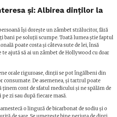
teresa și: Albirea dinților la
ersoană își dorește un zâmbet strălucitor, fără
ți bani pe soluții scumpe. Toată lumea știe faptul
ională poate costa și câteva sute de lei, însă
re te ajută să ai un zâmbet de Hollywood cu doar
ene orale riguroase, dinții se pot îngălbeni din
r consumate. De asemenea, și tartrul poate
că ținem cont de sfatul medicului și ne spălăm de
i pe zi sau după fiecare masă.
 amestecă o lingură de bicarbonat de sodiu și o
riță de sare. Se umezește bine periuța de dinți,