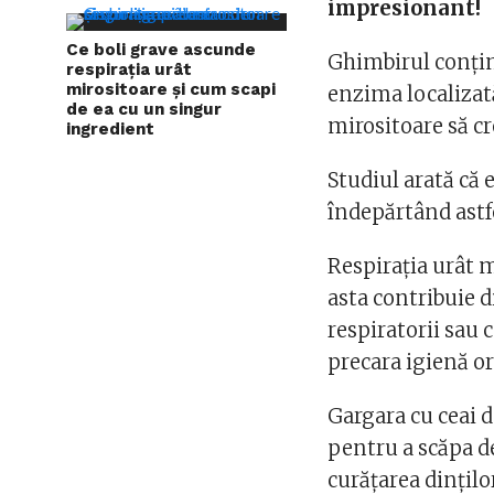
impresionant!
Ce boli grave ascunde
Ghimbirul conțin
respirația urât
mirositoare și cum scapi
enzima localizată
de ea cu un singur
mirositoare să cr
ingredient
Studiul arată că
îndepărtând astfe
Respirația urât m
asta contribuie d
respiratorii sau 
precara igienă or
Gargara cu ceai d
pentru a scăpa de
curățarea dințilo