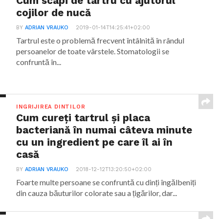
Cum scapi de tartru cu ajutorul
cojilor de nucă
BY
ADRIAN VRAUKO
2019-01-14T14:25:41+02:00
Tartrul este o problemă frecvent întâlnită în rândul
persoanelor de toate vârstele. Stomatologii se
confruntă în...
INGRIJIREA DINTILOR
Cum cureți tartrul și placa
bacteriană în numai câteva minute
cu un ingredient pe care îl ai în
casă
BY
ADRIAN VRAUKO
2018-12-12T13:20:50+02:00
Foarte multe persoane se confruntă cu dinți îngălbeniți
din cauza băuturilor colorate sau a țigărilor, dar...