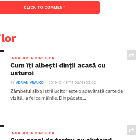
CLICK TO COMMENT
ilor
INGRIJIREA DINTILOR
Cum îți albești dinții acasă cu
usturoi
BY
ADRIAN VRAUKO
2019-01-18T14:02:14+02:00
Zâmbetul alb și strălucitor este o adevărată carte de
vizită, la fel ca mâinile. Din păcate,...
INGRIJIREA DINTILOR