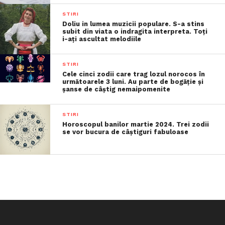
STIRI
Doliu in lumea muzicii populare. S-a stins
subit din viata o indragita interpreta. Toți
i-ați ascultat melodiile
STIRI
Cele cinci zodii care trag lozul norocos în
următoarele 3 luni. Au parte de bogăție și
șanse de câștig nemaipomenite
STIRI
Horoscopul banilor martie 2024. Trei zodii
se vor bucura de câștiguri fabuloase