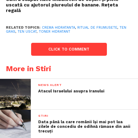
uscată cu ajutorul piureului de banane. Rețeta
regală
RELATED TOPICS:
CREMA HIDRATANTA
,
RITUAL DE FRUMUSETE
,
TEN
GRAS
,
TEN USCAT
,
TONER HIDRATANT
CLICK TO COMMENT
More in Stiri
NEWS ALERT
Atacul Israelului asupra Iranului
STIRI
Data până la care românii îşi mai pot lua
zilele de concediu de odihnă rămase din anii
trecuţi