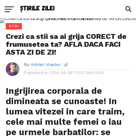
STIRI
Crezi ca stii sa ai grija CORECT de
frumusetea ta? AFLA DACA FACI
ASTA ZI DE ZI!
By
Adrian Vrauko
Published on
2014-09-06T12:37:06+03:00
Ingrijirea corporala de
dimineata se cunoaste! In
lumea vitezei in care traim,
cele mai multe femei o iau
pe urmele barbatilor: se