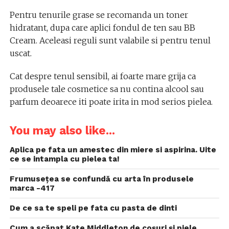
Pentru tenurile grase se recomanda un toner
hidratant, dupa care aplici fondul de ten sau BB
Cream. Aceleasi reguli sunt valabile si pentru tenul
uscat.
Cat despre tenul sensibil, ai foarte mare grija ca
produsele tale cosmetice sa nu contina alcool sau
parfum deoarece iti poate irita in mod serios pielea.
You may also like...
Aplica pe fata un amestec din miere si aspirina. Uite
ce se intampla cu pielea ta!
Frumusețea se confundă cu arta în produsele
marca -417
De ce sa te speli pe fata cu pasta de dinti
Cum a scăpat Kate Middleton de coșuri și piele