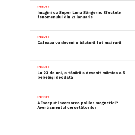
INEDIT
Imagini cu Super Luna Sângerie: Efectele
fenomenului din 21 ianuarie
INEDIT
Cafeaua va deveni o băutură tot mai rară
INEDIT
La 23 de ani, o tânără a devenit mămica a 5
bebeluși deodată
INEDIT
A început inversarea polilor magnetici?
Avertismentul cercetătorilor