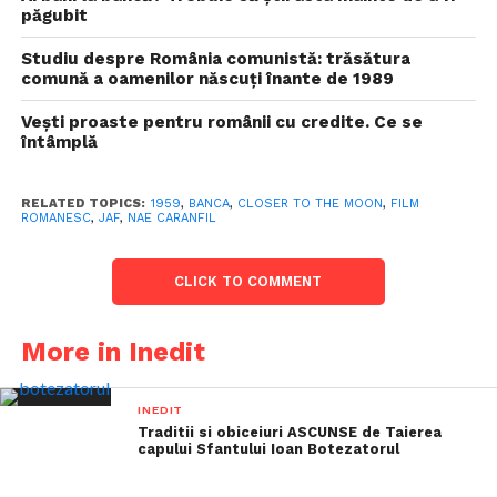
păgubit
Studiu despre România comunistă: trăsătura
comună a oamenilor născuți înante de 1989
Vești proaste pentru românii cu credite. Ce se
întâmplă
RELATED TOPICS:
1959
,
BANCA
,
CLOSER TO THE MOON
,
FILM
ROMANESC
,
JAF
,
NAE CARANFIL
CLICK TO COMMENT
More in Inedit
INEDIT
Traditii si obiceiuri ASCUNSE de Taierea
capului Sfantului Ioan Botezatorul