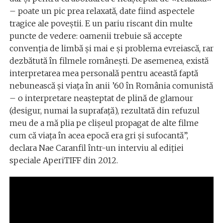
– poate un pic prea relaxată, date fiind aspectele
tragice ale poveştii. E un pariu riscant din multe
puncte de vedere: oamenii trebuie să accepte
convenţia de limbă şi mai e şi problema evreiască, rar
dezbătută în filmele româneşti. De asemenea, există
interpretarea mea personală pentru această faptă
nebunească şi viaţa în anii ’60 în România comunistă
– o interpretare neaşteptat de plină de glamour
(desigur, numai la suprafaţă), rezultată din refuzul
meu de a mă plia pe clişeul propagat de alte filme
cum că viaţa în acea epocă era gri şi sufocantă”,
declara Nae Caranfil într-un interviu al ediţiei
speciale AperiTIFF din 2012.