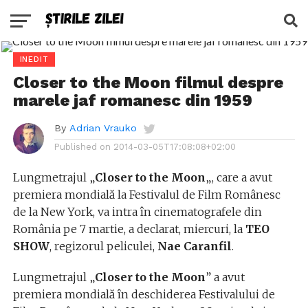
INEDIT
Closer to the Moon filmul despre
marele jaf romanesc din 1959
By
Adrian Vrauko
Published on
2014-03-05T17:08:08+02:00
Lungmetrajul „
Closer to the Moon
„, care a avut
premiera mondială la Festivalul de Film Românesc
de la New York, va intra în cinematografele din
România pe 7 martie, a declarat, miercuri, la
TEO
SHOW
, regizorul peliculei,
Nae Caranfil
.
Lungmetrajul „
Closer to the Moon
” a avut
premiera mondială în deschiderea Festivalului de