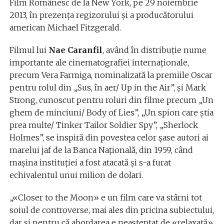
Film Românesc de la New York, pe 29 noiembrie
2013, în prezenţa regizorului şi a producătorului
american Michael Fitzgerald.
Filmul lui
Nae Caranfil
, având în distribuţie nume
importante ale cinematografiei internaţionale,
precum Vera Farmiga, nominalizată la premiile Oscar
pentru rolul din „Sus, în aer/ Up in the Air”, şi Mark
Strong, cunoscut pentru roluri din filme precum „Un
ghem de minciuni/ Body of Lies”, „Un spion care ştia
prea multe/ Tinker Tailor Soldier Spy”, „Sherlock
Holmes”, se inspiră din povestea celor şase autori ai
marelui jaf de la Banca Naţională, din 1959, când
maşina instituţiei a fost atacată şi s-a furat
echivalentul unui milion de dolari.
„«Closer to the Moon» e un film care va stârni tot
soiul de controverse, mai ales din pricina subiectului,
dar şi pentru că abordarea e neaşteptat de «relaxată»