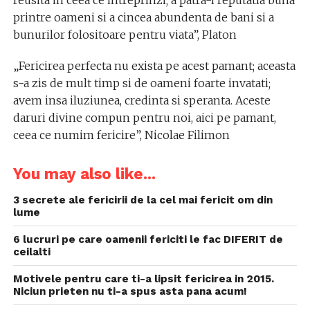
reusita in ceea ce intreprinzi; a patra-i reputatia buna
printre oameni si a cincea abundenta de bani si a
bunurilor folositoare pentru viata”, Platon
„Fericirea perfecta nu exista pe acest pamant; aceasta
s-a zis de mult timp si de oameni foarte invatati;
avem insa iluziunea, credinta si speranta. Aceste
daruri divine compun pentru noi, aici pe pamant,
ceea ce numim fericire”, Nicolae Filimon
You may also like...
3 secrete ale fericirii de la cel mai fericit om din
lume
6 lucruri pe care oamenii fericiti le fac DIFERIT de
ceilalti
Motivele pentru care ti-a lipsit fericirea in 2015.
Niciun prieten nu ti-a spus asta pana acum!