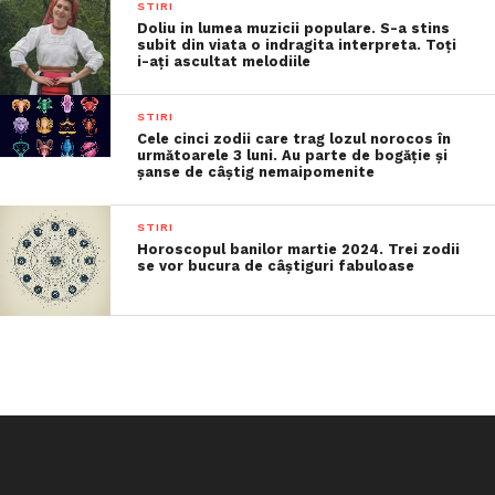
STIRI
Doliu in lumea muzicii populare. S-a stins
subit din viata o indragita interpreta. Toți
i-ați ascultat melodiile
STIRI
Cele cinci zodii care trag lozul norocos în
următoarele 3 luni. Au parte de bogăție și
șanse de câștig nemaipomenite
STIRI
Horoscopul banilor martie 2024. Trei zodii
se vor bucura de câștiguri fabuloase