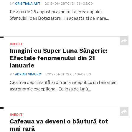
BY
CRISTIANA AST
2019-08-29T01:34:36+03:00
Pe ziua de 29 august praznuim Taierea capului
Sfantului Ioan Botezatorul. In aceasta zi de mare...
INEDIT
Imagini cu Super Luna Sângerie:
Efectele fenomenului din 21
ianuarie
BY
ADRIAN VRAUKO
2019-01-21T12:03:10+02:00
Cea mai deprimantă zi din an a început cu un fenomen
astronomic excepțional. Eclipsa de lună...
INEDIT
Cafeaua va deveni o băutură tot
mai rară