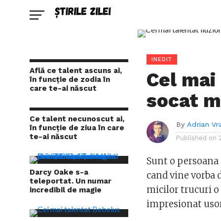
INEDIT
Află ce talent ascuns ai,
Cel mai 
în funcție de zodia în
care te-ai născut
socat m
Ce talent necunoscut ai,
By
Adrian Vr
în funcție de ziua în care
te-ai născut
Published on
Sunt o persoana 
Darcy Oake s-a
cand vine vorba d
teleportat. Un numar
micilor trucuri 
incredibil de magie
impresionat usor