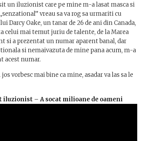
sit un iluzionist care pe mine m-a lasat masca si
 „senzational” vreau sa va rog sa urmariti cu
lui Darcy Oake, un tanar de 26 de ani din Canada,
ata celui mai temut juriu de talente, de la Marea
ent si a prezentat un numar aparent banal, dar
ptionala si nemaivazuta de mine pana acum, m-a
nt acest numar.
jos vorbesc mai bine ca mine, asadar va las sa le
t iluzionist – A socat milioane de oameni