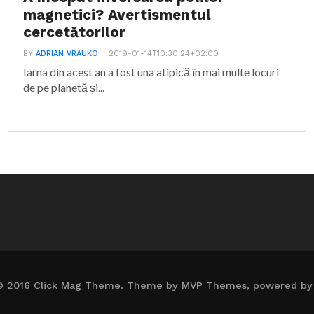
magnetici? Avertismentul
cercetătorilor
BY
ADRIAN VRAUKO
2019-01-14T10:30:24+02:00
Iarna din acest an a fost una atipică în mai multe locuri
de pe planetă și...
© 2016 Click Mag Theme. Theme by MVP Themes, powered by