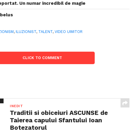
eportat. Un numar incredibil de magie
ebelus
ZIONISM
,
ILUZIONIST
,
TALENT
,
VIDEO UIMITOR
CLICK TO COMMENT
INEDIT
Traditii si obiceiuri ASCUNSE de
Taierea capului Sfantului Ioan
Botezatorul