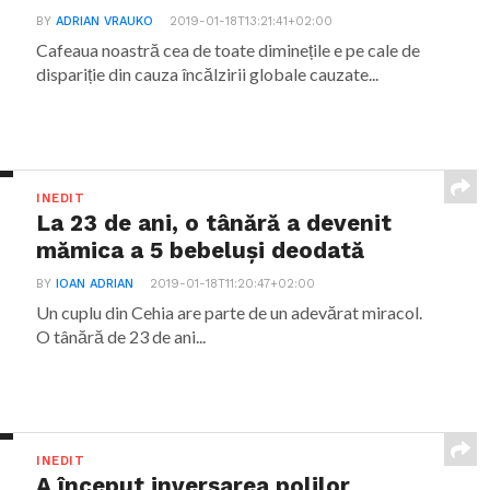
BY
ADRIAN VRAUKO
2019-01-18T13:21:41+02:00
Cafeaua noastră cea de toate diminețile e pe cale de
dispariție din cauza încălzirii globale cauzate...
INEDIT
La 23 de ani, o tânără a devenit
mămica a 5 bebeluși deodată
BY
IOAN ADRIAN
2019-01-18T11:20:47+02:00
Un cuplu din Cehia are parte de un adevărat miracol.
O tânără de 23 de ani...
INEDIT
A început inversarea polilor