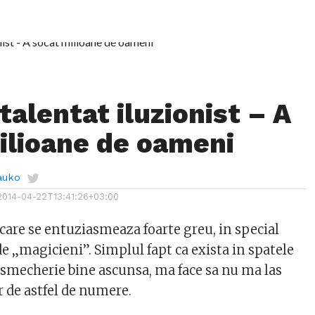
talentat iluzionist – A
ilioane de oameni
auko
2014-04-22T13:41:26+03:00
care se entuziasmeaza foarte greu, in special
e „magicieni”. Simplul fapt ca exista in spatele
o smecherie bine ascunsa, ma face sa nu ma las
 de astfel de numere.