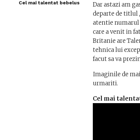
Cel mai talentat bebelus
Dar astazi am ga
departe de titlul
atentie numarul 
care a venit in f
Britanie are Tal
tehnica lui exce
facut sa va prezi
Imaginile de mai 
urmariti.
Cel mai talenta