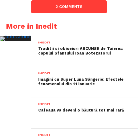
2 COMMENTS
More in Inedit
INEDIT
Traditii si obiceiuri ASCUNSE de Taierea
capului Sfantului Ioan Botezatorul
INEDIT
Imagini cu Super Luna Sângerie: Efectele
fenomenului din 21 ianuarie
INEDIT
Cafeaua va deveni o băutură tot mai rară
INEDIT