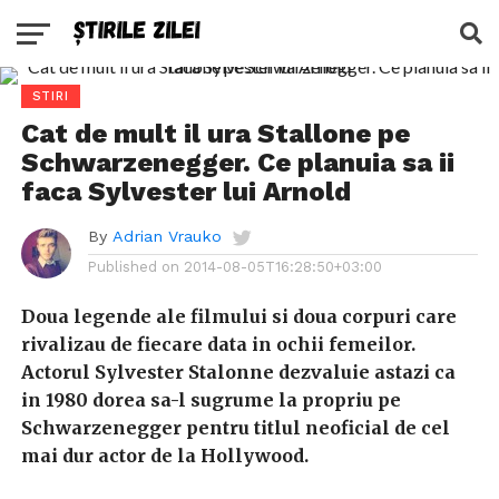
STIRI
Cat de mult il ura Stallone pe
Schwarzenegger. Ce planuia sa ii
faca Sylvester lui Arnold
By
Adrian Vrauko
Published on
2014-08-05T16:28:50+03:00
Doua legende ale filmului si doua corpuri care
rivalizau de fiecare data in ochii femeilor.
Actorul Sylvester Stalonne dezvaluie astazi ca
in 1980 dorea sa-l sugrume la propriu pe
Schwarzenegger pentru titlul neoficial de cel
mai dur actor de la Hollywood.