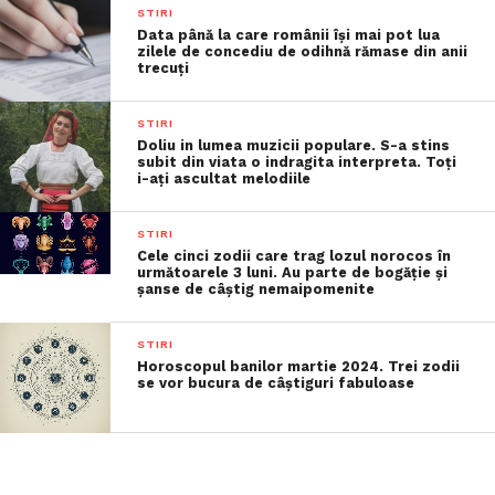
STIRI
Data până la care românii îşi mai pot lua
zilele de concediu de odihnă rămase din anii
trecuţi
STIRI
Doliu in lumea muzicii populare. S-a stins
subit din viata o indragita interpreta. Toți
i-ați ascultat melodiile
STIRI
Cele cinci zodii care trag lozul norocos în
următoarele 3 luni. Au parte de bogăție și
șanse de câștig nemaipomenite
STIRI
Horoscopul banilor martie 2024. Trei zodii
se vor bucura de câștiguri fabuloase