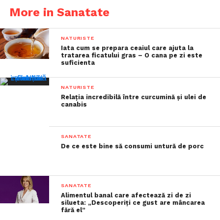
More in Sanatate
NATURISTE
Iata cum se prepara ceaiul care ajuta la
tratarea ficatului gras – O cana pe zi este
suficienta
NATURISTE
Relația incredibilă între curcumină și ulei de
canabis
SANATATE
De ce este bine să consumi untură de porc
SANATATE
Alimentul banal care afectează zi de zi
silueta: „Descoperiți ce gust are mâncarea
fără el”