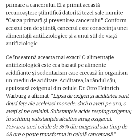
primare a cancerului. El a primit această
recunoaştere ştiintifică datorită tezei sale numite
“Cauza primară şi prevenirea cancerului”. Conform
acestui om de ştiintă, cancerul este consecinţa unei
alimentaţii antifiziologice şi a unui stil de viaţă
antifiziologic.
Ce înseamnă aceasta mai exact? O alimentaţie
antifiziologică este cea bazată pe alimente
acidifiante şi sedentarism care creează în organism
un mediu de aciditate. Aciditatea, la rândul său,
epuizează oxigenul din celule. Dr. Otto Heinrich
Warburg a afirmat: “
Lipsa de oxigen şi aciditatea sunt
două feţe ale aceleiaşi monede: dacă o aveţi pe una, o
aveţi şi pe cealaltă. Substanţele acide resping oxigenul;
în schimb, substanţele alcaline atrag oxigenul.
Privarea unei celule de 35% din oxigenul său timp de
48 ore o poate transforma în celulă canceroasă.”