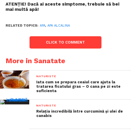
ATENŢIE! Dacă ai aceste simptome, trebuie să bei
mai multă apă!
RELATED TOPICS:
APA
,
APA ALCALINA
CLICK TO COMMENT
More in Sanatate
NATURISTE
Iata cum se prepara ceaiul care ajuta la
tratarea ficatului gras – O cana pe zi este
suficienta
NATURISTE
Relația incredibilă între curcumină și ulei de
canabis