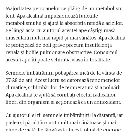
Majoritatea persoanelor se plâng de un metabolism
lent. Apa alcalină impulsionează funcțiile
metabolismului și ajută la absorbția rapidă a acizilor.
Pe lângă asta, cu ajutorul acestei ape câștigi masă
musculară mult mai rapid și mai sănătos. Apa alcalină
te protejează de boli grave precum insuficiența
renală și bolile pulmonare obstructive. Consumul
acestei ape îți poate schimba viașa în totalitate.
Semnele îmbătrânirii pot apărea incă de la vârsta de
27-28 de ani. Acest lucru se datorează fenomenelor
climatice, schimbărilor de temperatură și a poluării.
Apa alcalină te ajută să combați efectul radicalilor
liberi din organism și acționează ca un antioxidant.
Cu ajutorul ei ții semnele îmbătrânirii la distanță, iar
pielea și părul tău sunt mult mai sănătoase și mai
pline de viață. Pe lângă asta, tu ești plină de energie