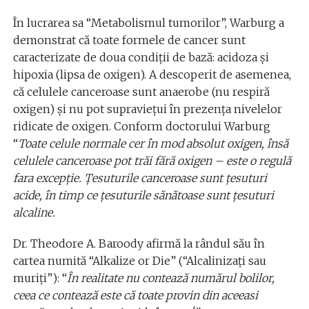
În lucrarea sa “Metabolismul tumorilor”, Warburg a
demonstrat că toate formele de cancer sunt
caracterizate de doua condiţii de bază: acidoza şi
hipoxia (lipsa de oxigen). A descoperit de asemenea,
că celulele canceroase sunt anaerobe (nu respiră
oxigen) şi nu pot supravieţui în prezenţa nivelelor
ridicate de oxigen. Conform doctorului Warburg
“
Toate celule normale cer în mod absolut oxigen, însă
celulele canceroase pot trăi fără oxigen – este o regulă
fara excepţie. Ţesuturile canceroase sunt ţesuturi
acide, în timp ce ţesuturile sănătoase sunt ţesuturi
alcaline.
Dr. Theodore A. Baroody afirmă la rândul său în
cartea numită “Alkalize or Die” (“Alcalinizaţi sau
muriţi”): “
În realitate nu contează numărul bolilor,
ceea ce contează este că toate provin din aceeasi