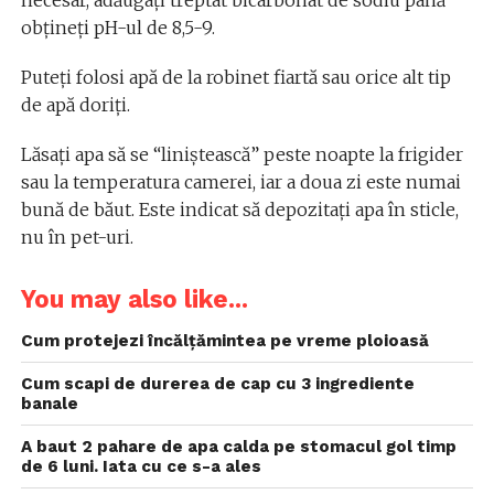
necesar, adăugați treptat bicarbonat de sodiu până
obțineți pH-ul de 8,5-9.
Puteți folosi apă de la robinet fiartă sau orice alt tip
de apă doriți.
Lăsați apa să se “liniștească” peste noapte la frigider
sau la temperatura camerei, iar a doua zi este numai
bună de băut. Este indicat să depozitați apa în sticle,
nu în pet-uri.
You may also like...
Cum protejezi încălțămintea pe vreme ploioasă
Cum scapi de durerea de cap cu 3 ingrediente
banale
A baut 2 pahare de apa calda pe stomacul gol timp
de 6 luni. Iata cu ce s-a ales