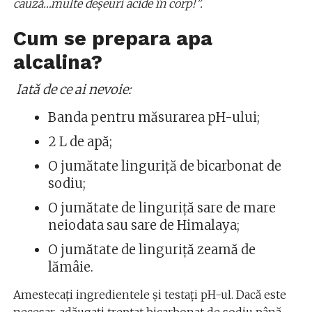
cauză…multe deşeuri acide în corp!”.
Cum se prepara apa
alcalina?
Iată de ce ai nevoie:
Banda pentru măsurarea pH-ului;
2 L de apă;
O jumătate linguriță de bicarbonat de
sodiu;
O jumătate de linguriță sare de mare
neiodata sau sare de Himalaya;
O jumătate de linguriță zeamă de
lămâie.
Amestecați ingredientele și testați pH-ul. Dacă este