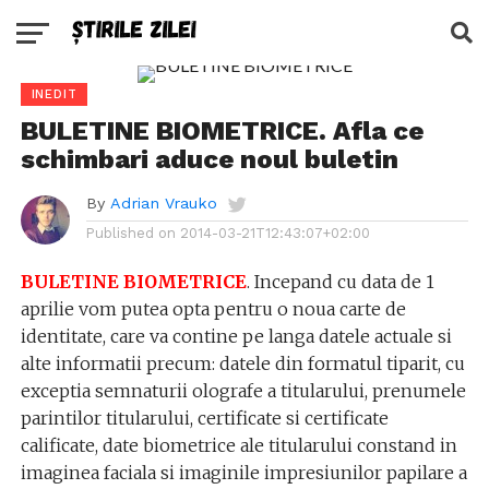
INEDIT
BULETINE BIOMETRICE. Afla ce
schimbari aduce noul buletin
By
Adrian Vrauko
Published on
2014-03-21T12:43:07+02:00
BULETINE BIOMETRICE
. Incepand cu data de 1
aprilie vom putea opta pentru o noua carte de
identitate, care va contine pe langa datele actuale si
alte informatii precum: datele din formatul tiparit, cu
exceptia semnaturii olografe a titularului, prenumele
parintilor titularului, certificate si certificate
calificate, date biometrice ale titularului constand in
imaginea faciala si imaginile impresiunilor papilare a