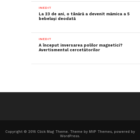
INEDIT
La 23 de ani, o tânără a devenit mămica a 5
bebeluși deodată
INEDIT
A început inversarea polilor magnetici?
Avertismentul cercetătorilor
Copyright © 2016 Click Mag Theme. Theme by MVP Themes, powered by
WordPress.