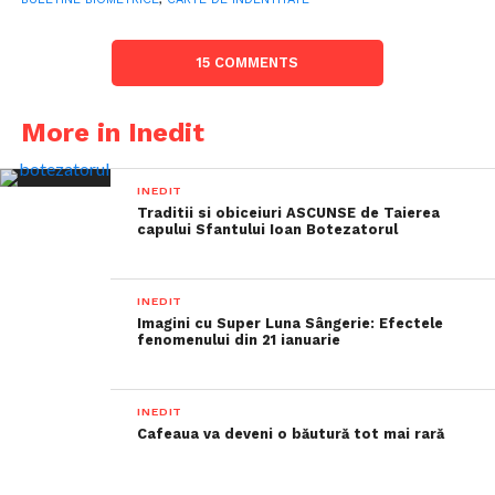
15 COMMENTS
More in Inedit
INEDIT
Traditii si obiceiuri ASCUNSE de Taierea
capului Sfantului Ioan Botezatorul
INEDIT
Imagini cu Super Luna Sângerie: Efectele
fenomenului din 21 ianuarie
INEDIT
Cafeaua va deveni o băutură tot mai rară