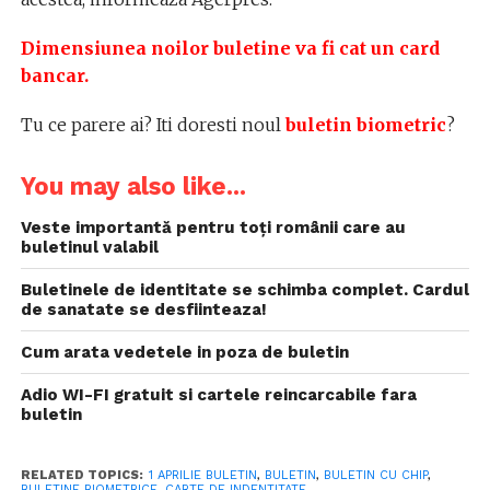
Dimensiunea noilor buletine va fi cat un card
bancar.
Tu ce parere ai? Iti doresti noul
buletin biometric
?
You may also like...
Veste importantă pentru toți românii care au
buletinul valabil
Buletinele de identitate se schimba complet. Cardul
de sanatate se desfiinteaza!
Cum arata vedetele in poza de buletin
Adio WI-FI gratuit si cartele reincarcabile fara
buletin
RELATED TOPICS:
1 APRILIE BULETIN
,
BULETIN
,
BULETIN CU CHIP
,
BULETINE BIOMETRICE
,
CARTE DE INDENTITATE