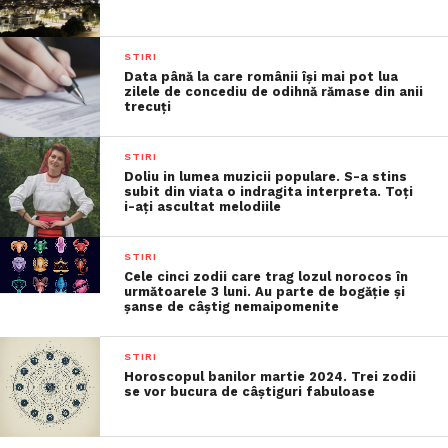
STIRI
Data până la care românii îşi mai pot lua
zilele de concediu de odihnă rămase din anii
trecuţi
STIRI
Doliu in lumea muzicii populare. S-a stins
subit din viata o indragita interpreta. Toți
i-ați ascultat melodiile
STIRI
Cele cinci zodii care trag lozul norocos în
următoarele 3 luni. Au parte de bogăție și
șanse de câștig nemaipomenite
STIRI
Horoscopul banilor martie 2024. Trei zodii
se vor bucura de câștiguri fabuloase