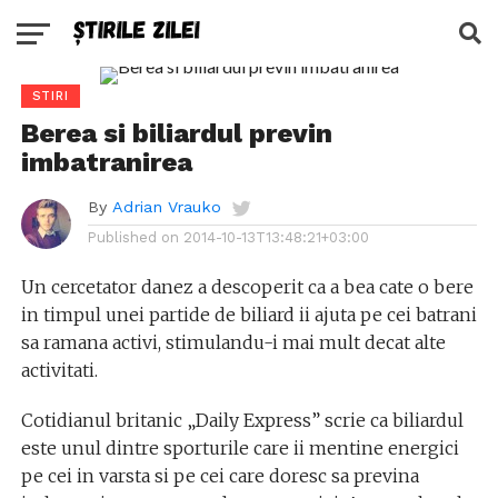
STIRI
Berea si biliardul previn
imbatranirea
By
Adrian Vrauko
Published on
2014-10-13T13:48:21+03:00
Un cercetator danez a descoperit ca a bea cate o bere
in timpul unei partide de biliard ii ajuta pe cei batrani
sa ramana activi, stimulandu-i mai mult decat alte
activitati.
Cotidianul britanic „Daily Express” scrie ca biliardul
este unul dintre sporturile care ii mentine energici
pe cei in varsta si pe cei care doresc sa previna