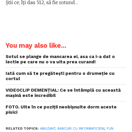
Știi ce, îți dau 512, să fie rotund…
You may also like...
Sotul se plange de mancarea ei, asa ca i-a dat o
lectie pe care nu o va uita prea curand!
Iată cum să te pregăteşti pentru o drumeţie cu
cortul
VIDEOCLIP DEMENȚIAL: Ce se întâmplă cu această
mașină este incredibil
FOTO. Uite în ce poziții neobișnuite dorm aceste
pisici
RELATED TOPICS:
AMUZANT
,
BANCURI CU INFORMATICIENI
,
FUN