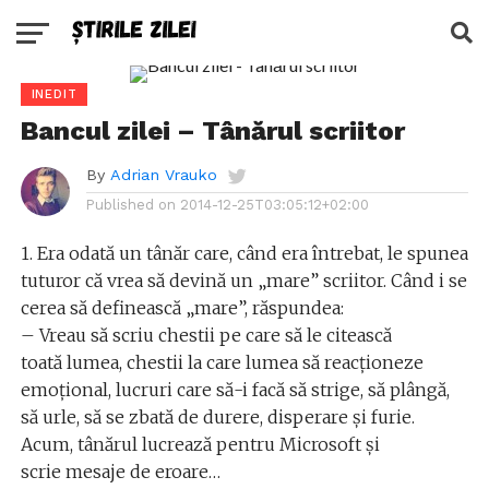
INEDIT
Bancul zilei – Tânărul scriitor
By
Adrian Vrauko
Published on
2014-12-25T03:05:12+02:00
1. Era odată un tânăr care, când era întrebat, le spunea
tuturor că vrea să devină un „mare” scriitor. Când i se
cerea să definească „mare”, răspundea:
– Vreau să scriu chestii pe care să le citească
toată lumea, chestii la care lumea să reacţioneze
emoţional, lucruri care să-i facă să strige, să plângă,
să urle, să se zbată de durere, disperare şi furie.
Acum, tânărul lucrează pentru Microsoft şi
scrie mesaje de eroare…