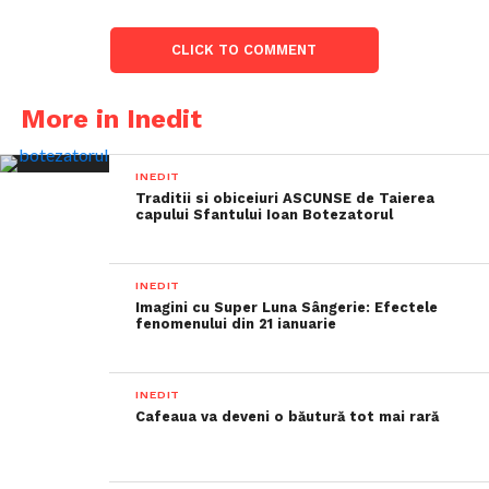
CLICK TO COMMENT
More in Inedit
INEDIT
Traditii si obiceiuri ASCUNSE de Taierea
capului Sfantului Ioan Botezatorul
INEDIT
Imagini cu Super Luna Sângerie: Efectele
fenomenului din 21 ianuarie
INEDIT
Cafeaua va deveni o băutură tot mai rară