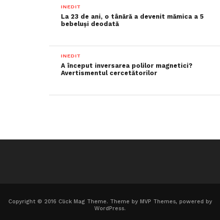
INEDIT
La 23 de ani, o tânără a devenit mămica a 5
bebeluși deodată
INEDIT
A început inversarea polilor magnetici?
Avertismentul cercetătorilor
Copyright © 2016 Click Mag Theme. Theme by MVP Themes, powered by
WordPress.