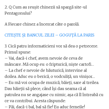
2. Q Cum au reuşit chinezii să spargă site-ul
Pentagonului?
A Fiecare chinez a încercat câte o parolă.
CITEȘTE ȘI: BANCUL ZILEI – GOGUȚĂ LA PARIS
3. Cică patru informaticieni vor să dea o petrecere.
Primul spune:
– Vai, dacă-i chef, avem nevoie de ceva de
mâncare. Mă ocup eu: o fripturică, nişte cartofi…
– La chef e nevoie de băuturică, intervine al
doilea. Aduc eu o berică, o vodculiţă, un vinișor…
– Eu mă voi ocupa de muzică, băieţi, sare al treilea.
Dau băieţii să plece, când îşi dau seama că al
patrulea nu se angajase cu nimic, aşa că îl întreabă cu
ce va contribui. Acesta răspunde:
– Păi, dacă-i bal, bal să fie! Eu aduc femeile!