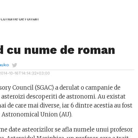
d cu nume de roman
auko
2014-10-16T14:14:32+03:00
ory Council (SGAC) a derulat o campanie de
 asteroizi descoperiti de astronomi. Au existat
i de care mai diverse, iar 6 dintre acestia au fost
e Astronomical Union (AU).
me date asteorizilor se afla numele unui profesor