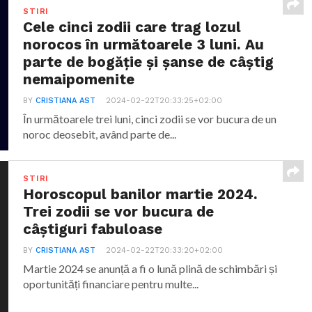
STIRI
Cele cinci zodii care trag lozul
norocos în următoarele 3 luni. Au
parte de bogăție și șanse de câștig
nemaipomenite
BY
CRISTIANA AST
2024-02-22T20:33:25+02:00
În următoarele trei luni, cinci zodii se vor bucura de un
noroc deosebit, având parte de...
STIRI
Horoscopul banilor martie 2024.
Trei zodii se vor bucura de
câștiguri fabuloase
BY
CRISTIANA AST
2024-02-22T20:33:20+02:00
Martie 2024 se anunță a fi o lună plină de schimbări și
oportunități financiare pentru multe...