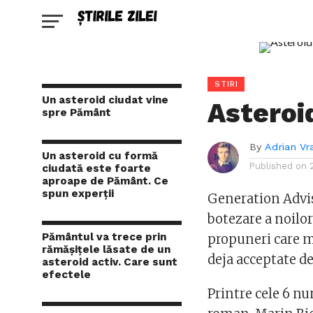
STIRI
Un asteroid ciudat vine
Asteroi
spre Pământ
By
Adrian Vr
Un asteroid cu formă
Published on
ciudată este foarte
aproape de Pământ. Ce
spun experții
Generation Advis
botezare a noilor
Pământul va trece prin
propuneri care ma
rămășițele lăsate de un
deja acceptate d
asteroid activ. Care sunt
efectele
Printre cele 6 nu