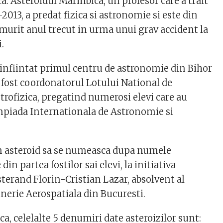
. Asteroidul Marinbica, un profesor care a trait
2013, a predat fizica si astronomie si este din
 murit anul trecut in urma unui grav accident la
.
a infiintat primul centru de astronomie din Bihor
a fost coordonatorul Lotului National de
trofizica, pregatind numerosi elevi care au
impiada Internationala de Astronomie si
n asteroid sa se numeasca dupa numele
din partea fostilor sai elevi, la initiativa
erand Florin-Cristian Lazar, absolvent al
inerie Aerospatiala din Bucuresti.
a, celelalte 5 denumiri date asteroizilor sunt: