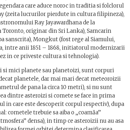
gendara care aduce noroc in traditia si folclorul
y (zeita lucrurilor pierdute in cultura filipineza),
astronomului Ray Jayawardhana de la
n Toronto, originar din Sri Lanka), Samcarin
a sanscrita), Mongkut (fost rege al Siamului,
, intre anii 1851 – 1868, initiatorul modernizarii
ez in ce priveste cultura si tehnologia).
i si mici planete sau planetoizi, sunt corpuri
 decat planetele, dar mai mari decat meteoroizii
ametrul de pana la circa 10 metri), si nu sunt
a dintre asteroizi si comete se face in prima
l in care este descoperit corpul respectiv), dupa
ual: cometele trebuie sa aiba o „coamăa”
atmosfera” densa), in timp ce asteroizii nu au asa
tabilirea formei orbitei determina clasificarea