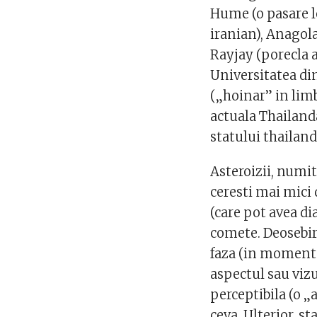
Hume (o pasare le
iranian), Anagola
Rayjay (porecla 
Universitatea di
(„hoinar” in limb
actuala Thailanda
statului thailand
Asteroizii, numit
ceresti mai mici
(care pot avea di
comete. Deosebire
faza (in momentu
aspectul sau viz
perceptibila (o „
ceva. Ulterior, s