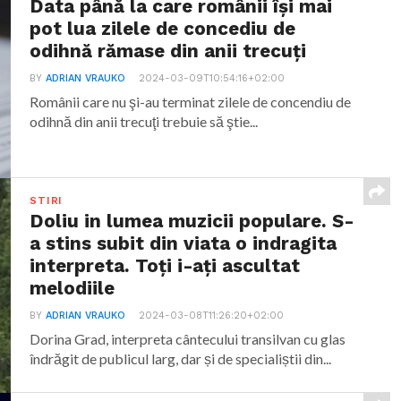
Data până la care românii îşi mai
pot lua zilele de concediu de
odihnă rămase din anii trecuţi
BY
ADRIAN VRAUKO
2024-03-09T10:54:16+02:00
Românii care nu şi-au terminat zilele de concendiu de
odihnă din anii trecuţi trebuie să ştie...
STIRI
Doliu in lumea muzicii populare. S-
a stins subit din viata o indragita
interpreta. Toți i-ați ascultat
melodiile
BY
ADRIAN VRAUKO
2024-03-08T11:26:20+02:00
Dorina Grad, interpreta cântecului transilvan cu glas
îndrăgit de publicul larg, dar și de specialiștii din...