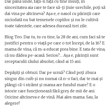
Dar până unde, față-n față cu tine însuți, în
sinceritatea aia care te face să-ți țiuie urechile, poți să
dai vina pe altcineva? Așa e, e nasol cu părinții care
niciodată nu bat temenele copiilor și nu le cultivă
toate talentele, care adesea durează trei zile.
Blog Teo. Dar tu, tu cu tine, la 28 de ani, cum faci să te
justifici pentru o viață pe care o tot începi, de la 16? E
mama de vina, că m-a educat prea bine. E tata de vina,
că nu dădea pe-acasă. Serios?… Așa e, părinții sunt
receptaculii răului absolut, când ai 15 ani.
Depășiți și obtuzi. Dar pe urmă? Când poți zbura
singur din cuib și nu numai că n-o faci, dar te mai și
plângi că-i strâmt și mama are fundul mare? E o
istorie care funcționează fără greș de mii de ani.
Oricine altcineva e de vină. Mai ales mama. Sau, la
alegere!