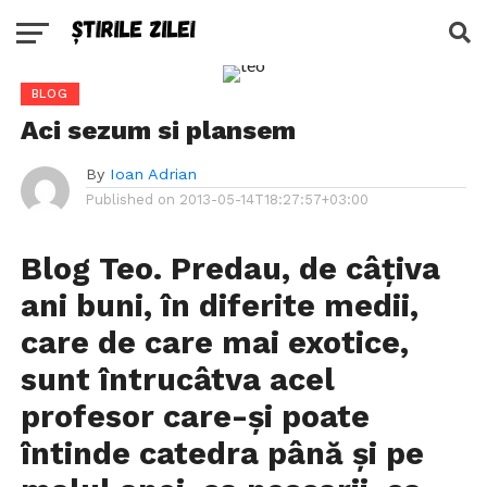
BLOG
Aci sezum si plansem
By
Ioan Adrian
Published on
2013-05-14T18:27:57+03:00
Blog Teo. Predau, de câțiva
ani buni, în diferite medii,
care de care mai exotice,
sunt întrucâtva acel
profesor care-și poate
întinde catedra până și pe