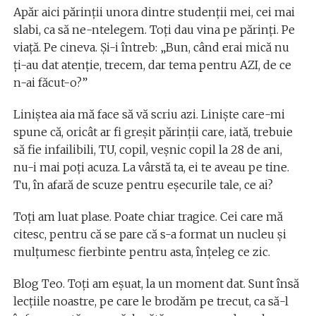
Apăr aici părinții unora dintre studenții mei, cei mai
slabi, ca să ne-ntelegem. Toți dau vina pe părinți. Pe
viață. Pe cineva. Și-i întreb: „Bun, când erai mică nu
ți-au dat atenție, trecem, dar tema pentru AZI, de ce
n-ai făcut-o?”
Liniștea aia mă face să vă scriu azi. Liniște care-mi
spune că, oricât ar fi greșit părinții care, iată, trebuie
să fie infailibili, TU, copil, veșnic copil la 28 de ani,
nu-i mai poți acuza. La vârstă ta, ei te aveau pe tine.
Tu, în afară de scuze pentru eșecurile tale, ce ai?
Toți am luat plase. Poate chiar tragice. Cei care mă
citesc, pentru că se pare că s-a format un nucleu și
mulțumesc fierbinte pentru asta, înțeleg ce zic.
Blog Teo. Toți am eșuat, la un moment dat. Sunt însă
lecțiile noastre, pe care le brodăm pe trecut, ca să-l