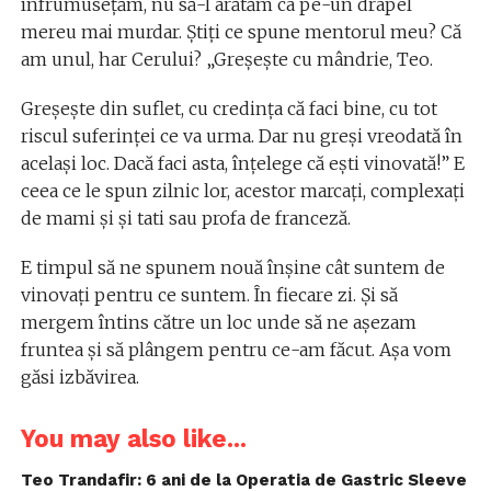
înfrumusețăm, nu să-l arătăm ca pe-un drapel
mereu mai murdar. Știți ce spune mentorul meu? Că
am unul, har Cerului? „Greșește cu mândrie, Teo.
Greșește din suflet, cu credința că faci bine, cu tot
riscul suferinței ce va urma. Dar nu greși vreodată în
același loc. Dacă faci asta, înțelege că ești vinovată!” E
ceea ce le spun zilnic lor, acestor marcați, complexați
de mami și și tati sau profa de franceză.
E timpul să ne spunem nouă înșine cât suntem de
vinovați pentru ce suntem. În fiecare zi. Și să
mergem întins către un loc unde să ne așezam
fruntea și să plângem pentru ce-am făcut. Așa vom
găsi izbăvirea.
You may also like...
Teo Trandafir: 6 ani de la Operatia de Gastric Sleeve