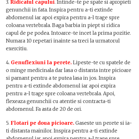
3.
Ridicatul capului
. Intinde-te pe spate si apropieti
genunchii in fata. Inspira pentru a-ti extinde
abdomenul iar apoi expira pentru a-l trage spre
coloana vertebrala. Baga barbia in piept si ridica
capul de pe podea. Intoarce-te incet la prima pozitie.
Numara 10 repetari inainte sa treci la urmatorul
exercitiu.
4.
Genuflexiuni la perete.
Lipeste-te cu spatele de
o minge medicinala dar lasa o distanta intre picioare
si pamant pentru a te putea lasa in jos. Inspira
pentru a-ti extinde abdomenul iar apoi expira
pentru a-l trage spre coloana vertebrala. Apoi,
flexeaza genunchii cu atentie si contracta-ti
abdomenul. Fa asta de 20 de ori.
5.
Flotari pe doua picioare.
Gaseste un perete si ia-
ti distanta mainilor. Inspira pentru a-ti extinde
abdomenul iar apoi expira pentru a-l trage spre