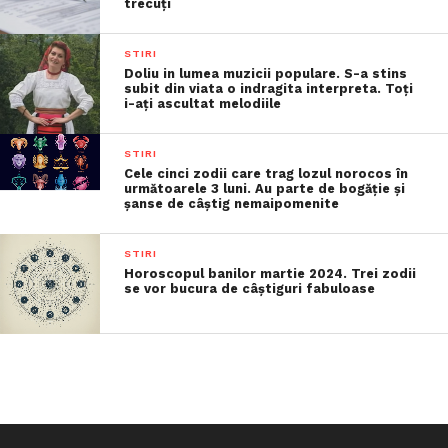
trecuţi
STIRI
Doliu in lumea muzicii populare. S-a stins
subit din viata o indragita interpreta. Toți
i-ați ascultat melodiile
STIRI
Cele cinci zodii care trag lozul norocos în
următoarele 3 luni. Au parte de bogăție și
șanse de câștig nemaipomenite
STIRI
Horoscopul banilor martie 2024. Trei zodii
se vor bucura de câștiguri fabuloase