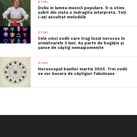
STIRI
Doliu in lumea muzicii populare. S-a stins
subit din viata o indragita interpreta. Toți
i-ați ascultat melodiile
STIRI
Cele cinci zodii care trag lozul norocos în
următoarele 3 luni. Au parte de bogăție și
șanse de câștig nemaipomenite
STIRI
Horoscopul banilor martie 2024. Trei zodii
se vor bucura de câștiguri fabuloase