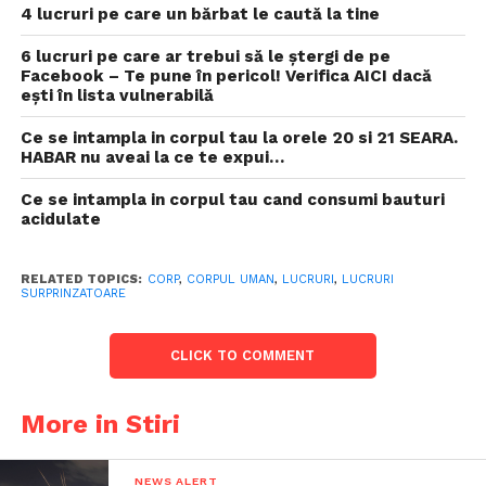
4 lucruri pe care un bărbat le caută la tine
6 lucruri pe care ar trebui să le ștergi de pe
Facebook – Te pune în pericol! Verifica AICI dacă
ești în lista vulnerabilă
Ce se intampla in corpul tau la orele 20 si 21 SEARA.
HABAR nu aveai la ce te expui…
Ce se intampla in corpul tau cand consumi bauturi
acidulate
RELATED TOPICS:
CORP
,
CORPUL UMAN
,
LUCRURI
,
LUCRURI
SURPRINZATOARE
CLICK TO COMMENT
More in Stiri
NEWS ALERT