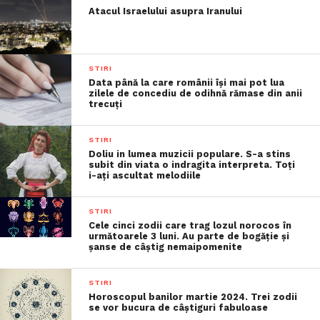
Atacul Israelului asupra Iranului
STIRI
Data până la care românii îşi mai pot lua
zilele de concediu de odihnă rămase din anii
trecuţi
STIRI
Doliu in lumea muzicii populare. S-a stins
subit din viata o indragita interpreta. Toți
i-ați ascultat melodiile
STIRI
Cele cinci zodii care trag lozul norocos în
următoarele 3 luni. Au parte de bogăție și
șanse de câștig nemaipomenite
STIRI
Horoscopul banilor martie 2024. Trei zodii
se vor bucura de câștiguri fabuloase