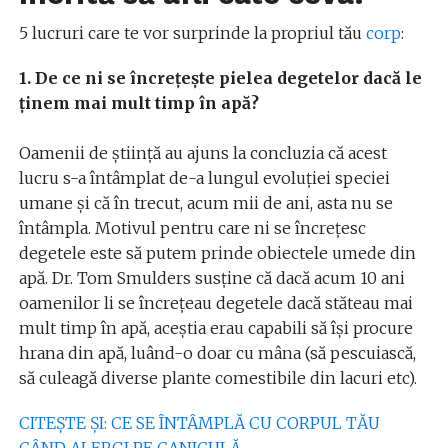
5 lucruri care te vor surprinde la propriul tău
corp
:
1. De ce ni se încrețește pielea degetelor dacă le
ținem mai mult timp în apă?
Oamenii de știință au ajuns la concluzia că acest
lucru s-a întâmplat de-a lungul evoluției speciei
umane și că în trecut, acum mii de ani, asta nu se
întâmpla. Motivul pentru care ni se încrețesc
degetele este să putem prinde obiectele umede din
apă. Dr. Tom Smulders susține că dacă acum 10 ani
oamenilor li se încrețeau degetele dacă stăteau mai
mult timp în apă, aceștia erau capabili să își procure
hrana din apă, luând-o doar cu mâna (să pescuiască,
să culeagă diverse plante comestibile din lacuri etc).
CITEȘTE ȘI: CE SE ÎNTÂMPLĂ CU CORPUL TĂU