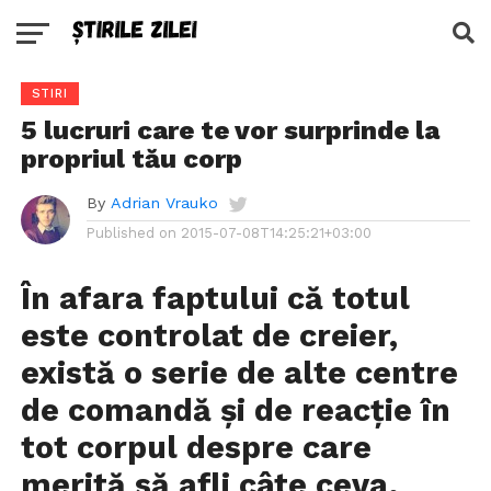
STIRI
5 lucruri care te vor surprinde la
propriul tău corp
By
Adrian Vrauko
Published on
2015-07-08T14:25:21+03:00
În afara faptului că totul
este controlat de creier,
există o serie de alte centre
de comandă și de reacție în
tot corpul despre care
merită să afli câte ceva.