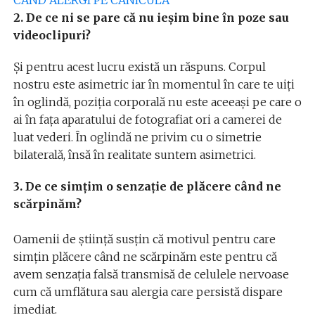
CÂND ALERGI PE CANICULĂ
2. De ce ni se pare că nu ieșim bine în poze sau
videoclipuri?
Și pentru acest lucru există un răspuns. Corpul
nostru este asimetric iar în momentul în care te uiți
în oglindă, poziția corporală nu este aceeași pe care o
ai în fața aparatului de fotografiat ori a camerei de
luat vederi. În oglindă ne privim cu o simetrie
bilaterală, însă în realitate suntem asimetrici.
3. De ce simțim o senzație de plăcere când ne
scărpinăm?
Oamenii de știință susțin că motivul pentru care
simțin plăcere când ne scărpinăm este pentru că
avem senzația falsă transmisă de celulele nervoase
cum că umflătura sau alergia care persistă dispare
imediat.