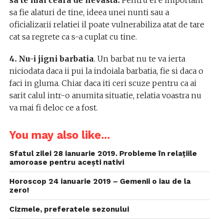
sa te mai ceara de nevasta.
Pentru el e important
sa fie alaturi de tine, ideea unei nunti sau a
oficializarii relatiei il poate vulnerabiliza atat de tare
cat sa regrete ca s-a cuplat cu tine.
4. Nu-i jigni barbatia
. Un barbat nu te va ierta
niciodata daca ii pui la indoiala barbatia, fie si daca o
faci in gluma. Chiar daca iti ceri scuze pentru ca ai
sarit calul intr-o anumita situatie, relatia voastra nu
va mai fi deloc ce a fost.
You may also like...
Sfatul zilei 28 ianuarie 2019. Probleme în relațiile
amoroase pentru acești nativi
Horoscop 24 ianuarie 2019 – Gemenii o iau de la
zero!
Cizmele, preferatele sezonului