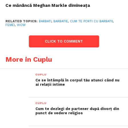
Ce mănâncă Meghan Markle dimineața
RELATED TOPICS:
BARBATI
,
BARBATIE
,
CUM TE PORTI CU BARBATII
,
FEMEI
,
WOW
CLICK TO COMMENT
More in Cuplu
CUPLU
Ce se întâmplă în corpul tău atunci când nu
ai relații intime
CUPLU
Cum te dezlegi de partener după divorț din
punct de vedere religios