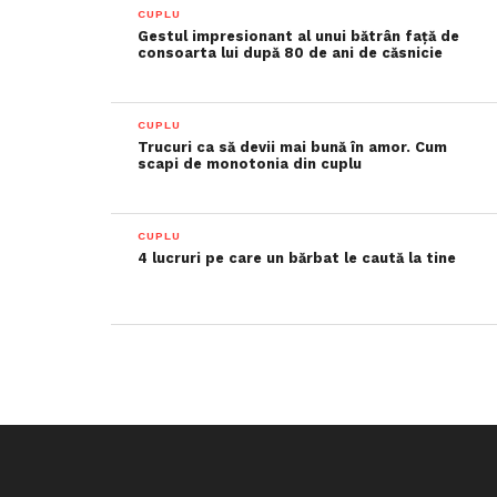
CUPLU
Gestul impresionant al unui bătrân față de
consoarta lui după 80 de ani de căsnicie
CUPLU
Trucuri ca să devii mai bună în amor. Cum
scapi de monotonia din cuplu
CUPLU
4 lucruri pe care un bărbat le caută la tine