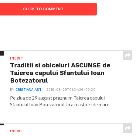
CLICK TO COMMENT
INEDIT
Traditii si obiceiuri ASCUNSE de
Taierea capului Sfantului Ioan
Botezatorul
BY
CRISTIANA AST
2019-08-29T01:34:36+03:00
Pe ziua de 29 august praznuim Taierea capului
Sfantului Ioan Botezatorul. In aceasta zi de mare...
INEDIT