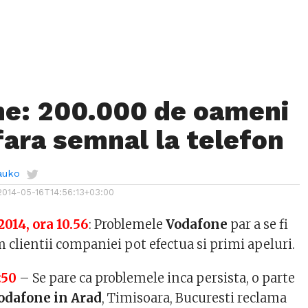
e: 200.000 de oameni
fara semnal la telefon
auko
2014-05-16T14:56:13+03:00
014, ora 10.56
: Problemele
Vodafone
par a se fi
m clientii companiei pot efectua si primi apeluri.
:50
– Se pare ca problemele inca persista, o parte
odafone in Arad
, Timisoara, Bucuresti reclama