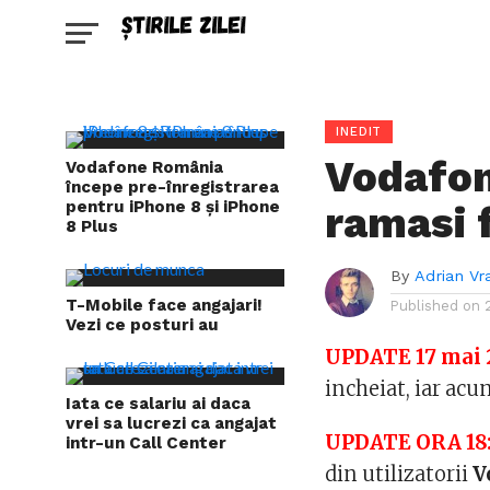
INEDIT
Vodafon
Vodafone România
începe pre-înregistrarea
pentru iPhone 8 și iPhone
ramasi 
8 Plus
By
Adrian Vr
T-Mobile face angajari!
Published on
Vezi ce posturi au
UPDATE 17 mai 2
incheiat, iar acu
Iata ce salariu ai daca
vrei sa lucrezi ca angajat
UPDATE ORA 18
intr-un Call Center
din utilizatorii
V