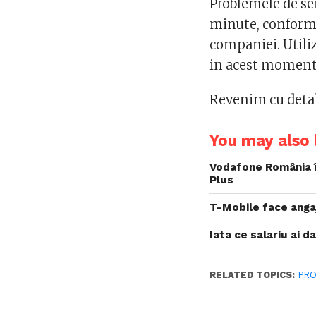
Problemele de s
minute, conform 
companiei. Utili
in acest moment
Revenim cu detal
You may also l
Vodafone România î
Plus
T-Mobile face angaj
Iata ce salariu ai d
RELATED TOPICS:
PRO