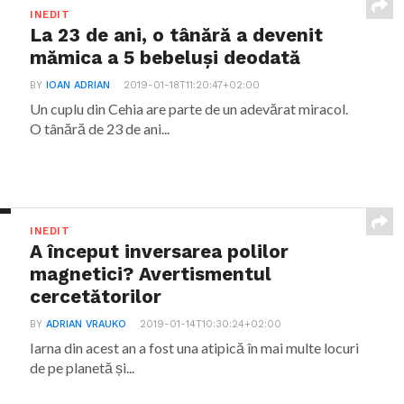
INEDIT
La 23 de ani, o tânără a devenit
mămica a 5 bebeluși deodată
BY
IOAN ADRIAN
2019-01-18T11:20:47+02:00
Un cuplu din Cehia are parte de un adevărat miracol.
O tânără de 23 de ani...
INEDIT
A început inversarea polilor
magnetici? Avertismentul
cercetătorilor
BY
ADRIAN VRAUKO
2019-01-14T10:30:24+02:00
Iarna din acest an a fost una atipică în mai multe locuri
de pe planetă și...