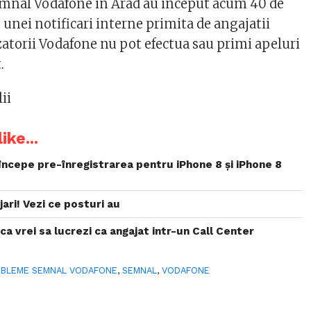
emnal Vodafone in Arad au inceput acum 40 de
unei notificari interne primita de angajatii
zatorii Vodafone nu pot efectua sau primi apeluri
.
ii
ike...
ncepe pre-înregistrarea pentru iPhone 8 și iPhone 8
ari! Vezi ce posturi au
aca vrei sa lucrezi ca angajat intr-un Call Center
BLEME SEMNAL VODAFONE
,
SEMNAL
,
VODAFONE