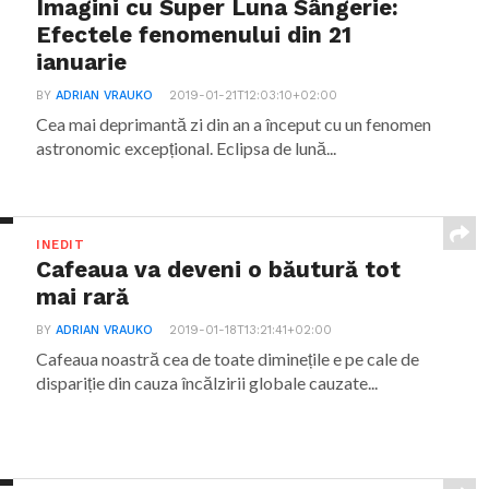
Imagini cu Super Luna Sângerie:
Efectele fenomenului din 21
ianuarie
BY
ADRIAN VRAUKO
2019-01-21T12:03:10+02:00
Cea mai deprimantă zi din an a început cu un fenomen
astronomic excepțional. Eclipsa de lună...
INEDIT
Cafeaua va deveni o băutură tot
mai rară
BY
ADRIAN VRAUKO
2019-01-18T13:21:41+02:00
Cafeaua noastră cea de toate diminețile e pe cale de
dispariție din cauza încălzirii globale cauzate...