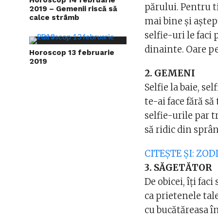
părului. Pentru t
2019 – Gemenii riscă să
calce strâmb
mai bine și aștepț
selfie-uri le fac
dinainte. Oare pe
Horoscop 13 februarie
2019
2. GEMENI
Selfie la baie, sel
te-ai face fără să
selfie-urile par t
să ridic din sprâ
CITEȘTE ȘI: ZO
3. SĂGETĂTOR
De obicei, îți faci
ca prietenele tal
cu bucătăreasa î