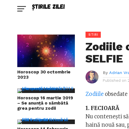
STIRI
Zodiile
SELFIE
Horoscop 30 octombrie
By
Adrian Vr
2023
Published on
Zodiile
obsedate s
Horoscop 16 martie 2019
– Se anunță o sămbătă
1. FECIOARĂ
grea pentru zodii
Nu contenești să 
haină nouă sau, 
Horoscop 14 februarie