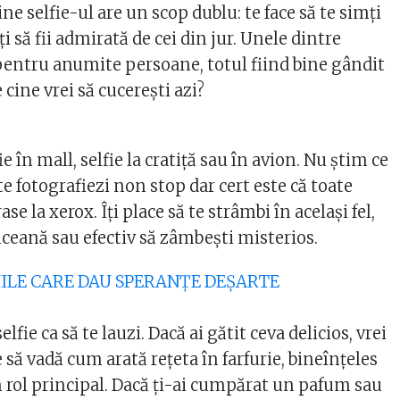
ine selfie-ul are un scop dublu: te face să te simți
i să fii admirată de cei din jur. Unele dintre
i pentru anumite persoane, totul fiind bine gândit
 cine vrei să cucerești azi?
fie în mall, selfie la cratiță sau în avion. Nu știm ce
 te fotografiezi non stop dar cert este că toate
rase la xerox. Îți place să te strâmbi în același fel,
nceană sau efectiv să zâmbești misterios.
DIILE CARE DAU SPERANȚE DEȘARTE
 selfie ca să te lauzi. Dacă ai gătit ceva delicios, vrei
e să vadă cum arată rețeta în farfurie, bineînțeles
n rol principal. Dacă ți-ai cumpărat un pafum sau