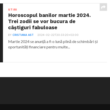
STIRI
Horoscopul banilor martie 2024.
Trei zodii se vor bucura de
câștiguri fabuloase
BY
CRISTIANA AST
2024-02-22T20:33:20+02:00
Martie 2024 se anunță a fi o lună plină de schimbări și
oportunități financiare pentru multe...