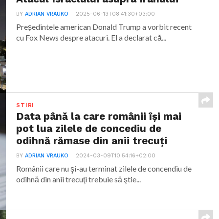
BY
ADRIAN VRAUKO
2025-06-13T08:41:30+03:00
Președintele american Donald Trump a vorbit recent
cu Fox News despre atacuri. El a declarat că...
STIRI
Data până la care românii îşi mai
pot lua zilele de concediu de
odihnă rămase din anii trecuţi
BY
ADRIAN VRAUKO
2024-03-09T10:54:16+02:00
Românii care nu şi-au terminat zilele de concendiu de
odihnă din anii trecuţi trebuie să ştie...