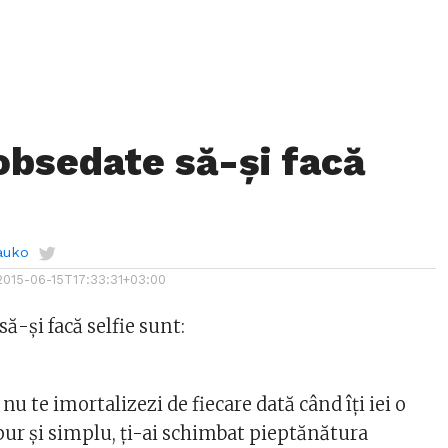
 obsedate să-și facă
auko
2015-06-15T17:33:31+03:00
ă-și facă selfie sunt:
nu te imortalizezi de fiecare dată când îți iei o
pur și simplu, ți-ai schimbat pieptănătura