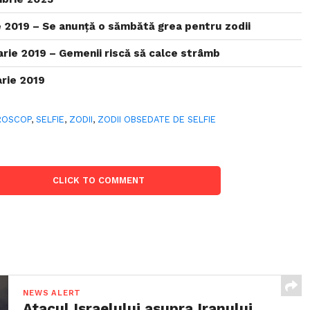
 2019 – Se anunță o sămbătă grea pentru zodii
rie 2019 – Gemenii riscă să calce strâmb
rie 2019
ROSCOP
,
SELFIE
,
ZODII
,
ZODII OBSEDATE DE SELFIE
CLICK TO COMMENT
NEWS ALERT
Atacul Israelului asupra Iranului