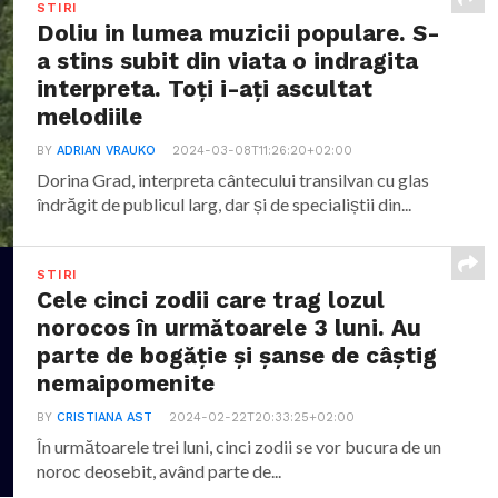
STIRI
Doliu in lumea muzicii populare. S-
a stins subit din viata o indragita
interpreta. Toți i-ați ascultat
melodiile
BY
ADRIAN VRAUKO
2024-03-08T11:26:20+02:00
Dorina Grad, interpreta cântecului transilvan cu glas
îndrăgit de publicul larg, dar și de specialiștii din...
STIRI
Cele cinci zodii care trag lozul
norocos în următoarele 3 luni. Au
parte de bogăție și șanse de câștig
nemaipomenite
BY
CRISTIANA AST
2024-02-22T20:33:25+02:00
În următoarele trei luni, cinci zodii se vor bucura de un
noroc deosebit, având parte de...