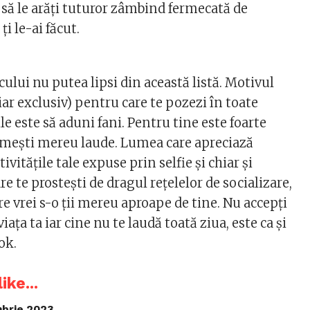
 să le arăți tuturor zâmbind fermecată de
ți le-ai făcut.
cului nu putea lipsi din această listă. Motivul
iar exclusiv) pentru care te pozezi în toate
le este să aduni fani. Pentru tine este foarte
mești mereu laude. Lumea care apreciază
ivitățile tale expuse prin selfie și chiar și
 te prostești de dragul rețelelor de socializare,
e vrei s-o ții mereu aproape de tine. Nu accepți
 viața ta iar cine nu te laudă toată ziua, este ca și
ok.
ike...
brie 2023