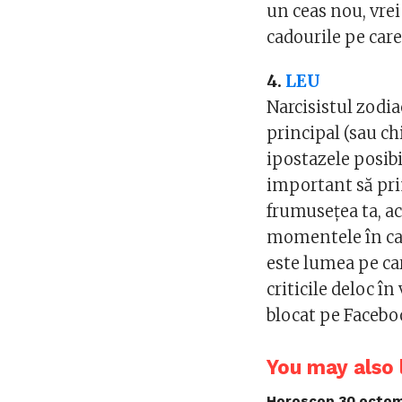
un ceas nou, vrei
cadourile pe care 
4.
LEU
Narcisistul zodia
principal (sau ch
ipostazele posibi
important să pri
frumusețea ta, act
momentele în care
este lumea pe car
criticile deloc în
blocat pe Facebo
You may also l
Horoscop 30 octom