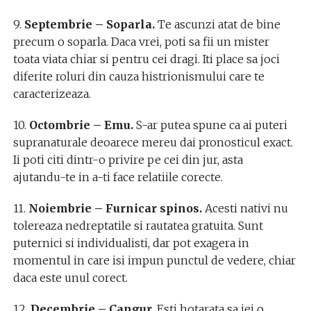
9.
Septembrie – Soparla.
Te ascunzi atat de bine
precum o soparla. Daca vrei, poti sa fii un mister
toata viata chiar si pentru cei dragi. Iti place sa joci
diferite roluri din cauza histrionismului care te
caracterizeaza.
10.
Octombrie – Emu.
S-ar putea spune ca ai puteri
supranaturale deoarece mereu dai pronosticul exact.
Ii poti citi dintr-o privire pe cei din jur, asta
ajutandu-te in a-ti face relatiile corecte.
11.
Noiembrie – Furnicar spinos.
Acesti nativi nu
tolereaza nedreptatile si rautatea gratuita. Sunt
puternici si individualisti, dar pot exagera in
momentul in care isi impun punctul de vedere, chiar
daca este unul corect.
12.
Decembrie – Cangur.
Esti hotarata sa iei o