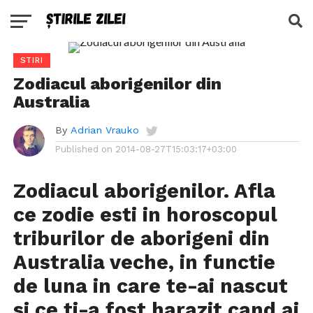
STIRI
Zodiacul aborigenilor din
Australia
By
Adrian Vrauko
Published on
2014-08-27T15:03:17+03:00
Zodiacul aborigenilor. Afla
ce zodie esti in horoscopul
triburilor de aborigeni din
Australia veche, in functie
de luna in care te-ai nascut
si ce ti-a fost harazit cand ai