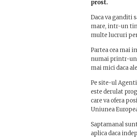
prost.
Daca va ganditi s
mare, intr-un tim
multe lucruri pen
Partea cea mai im
numai printr-un 
mai mici daca ale
Pe site-ul Agent
este derulat pr
care va ofera pos
Uniunea Europe
Saptamanal sunt 
aplica daca indep