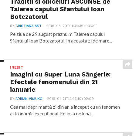
Traditii si obiceiuri ASCUNSE de
Taierea capului Sfantului Ioan
Botezatorul
BY
CRISTIANA AST
2019-08-29T01:34:36+03:00
Pe ziua de 29 august praznuim Taierea capului
Sfantului Ioan Botezatorul. In aceasta zi de mare...
INEDIT
Imagini cu Super Luna Sângerie:
Efectele fenomenului din 21
ianuarie
BY
ADRIAN VRAUKO
2019-01-21T12:03:10+02:00
Cea mai deprimantă zi din an a început cu un fenomen
astronomic excepțional. Eclipsa de lună...