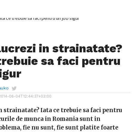
lucrezi in strainatate?
trebuie sa faci pentru
igur
auko
2014-06-04T12:44:37+03:00
in strainatate? Iata ce trebuie sa faci pentru
ocurile de munca in Romania sunt in
blema, fie nu sunt, fie sunt platite foarte