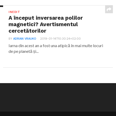
INEDIT
A început inversarea polilor
magnetici? Avertismentul
cercetătorilor
BY
ADRIAN VRAUKO
2019-01-14T10:30:24+02:00
Iarna din acest an a fost una atipică în mai multe locuri
de pe planetă și...