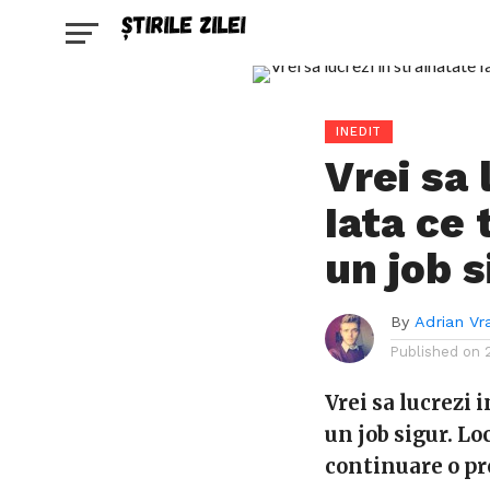
INEDIT
Vrei sa 
Iata ce 
un job s
By
Adrian Vr
Published on
Vrei sa lucrezi 
un job sigur. L
continuare o pro