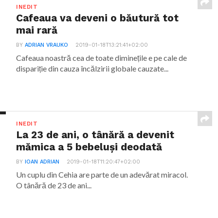
INEDIT
Cafeaua va deveni o băutură tot
mai rară
BY
ADRIAN VRAUKO
2019-01-18T13:21:41+02:00
Cafeaua noastră cea de toate diminețile e pe cale de
dispariție din cauza încălzirii globale cauzate...
INEDIT
La 23 de ani, o tânără a devenit
mămica a 5 bebeluși deodată
BY
IOAN ADRIAN
2019-01-18T11:20:47+02:00
Un cuplu din Cehia are parte de un adevărat miracol.
O tânără de 23 de ani...