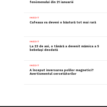
fenomenului din 21 ianuarie
INEDIT
Cafeaua va deveni o băutură tot mai rară
INEDIT
La 23 de ani, o tânără a devenit mămica a 5
bebeluși deodată
INEDIT
A început inversarea polilor magnetici?
Avertismentul cercetătorilor