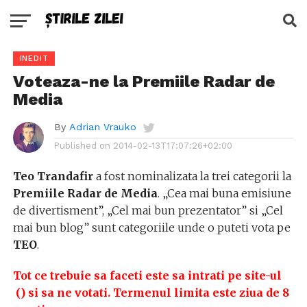
INEDIT
Voteaza-ne la Premiile Radar de
Media
By
Adrian Vrauko
Published on
2014-02-13T17:07:26+02:00
Teo Trandafir
a fost nominalizata la trei categorii la
Premiile Radar de Media
. „Cea mai buna emisiune
de divertisment”, „Cel mai bun prezentator” si „Cel
mai bun blog” sunt categoriile unde o puteti vota pe
TEO
.
Tot ce trebuie sa faceti este sa intrati pe site-ul
()
si sa ne votati. Termenul limita este ziua de 8