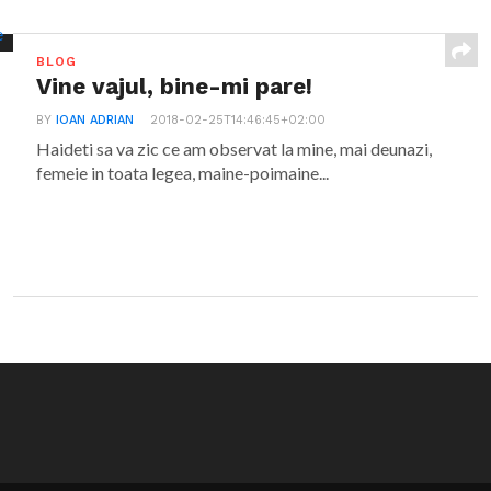
BLOG
Vine vajul, bine-mi pare!
BY
IOAN ADRIAN
2018-02-25T14:46:45+02:00
Haideti sa va zic ce am observat la mine, mai deunazi,
femeie in toata legea, maine-poimaine...