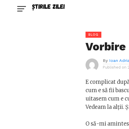
BLOG
Vorbire
By
Ioan Adri
Published on
E complicat după 
cum e să fii basc
uitasem cum e cu
Vedeam la alţii.
O să-mi amintesc