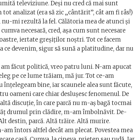
mită televiziune. Deşi nu cred că mai sunt
ot analizat (era să zic „cântărit”, cât am fi râs!)
 nu-mi rezultă la fel. Călătoria mea de atunci şi
 cumva necesară, cred, aşa cum sunt necesare
oastre, iertate greşiţilor noştri. Tot ce facem
a ce devenim, sigur să sună a platitudine, dar nu
 am făcut politică, vreo patru luni. N-am apucat
ţeleg pe ce lume trăiam, mă jur. Tot ce-am
u înţelegeam bine, iar scaunele alea sunt făcute,
tru oameni care chiar desluşesc fenomenul. De
altă discuţie, în care parcă nu m-aş bagă tocmai
nvăţ drumul prin clădire, m-am îmbolnăvit. De-
 Alt destin, parcă. Altă trăire. Altă murire.
 m-am întors altfel decât am plecat. Povestea mea
iecare casă. Cumva, la cineva, prieten sau rudă. Iar