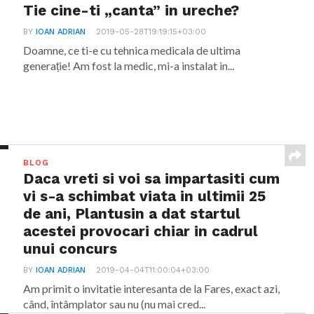
Tie cine-ti „canta” in ureche?
BY
IOAN ADRIAN
2019-05-28T19:19:15+03:00
Doamne, ce ti-e cu tehnica medicala de ultima
generație! Am fost la medic, mi-a instalat in...
BLOG
Daca vreti si voi sa impartasiti cum
vi s-a schimbat viata in ultimii 25
de ani, Plantusin a dat startul
acestei provocari chiar in cadrul
unui concurs
BY
IOAN ADRIAN
2019-04-04T11:00:04+03:00
Am primit o invitatie interesanta de la Fares, exact azi,
când, întâmplator sau nu (nu mai cred...