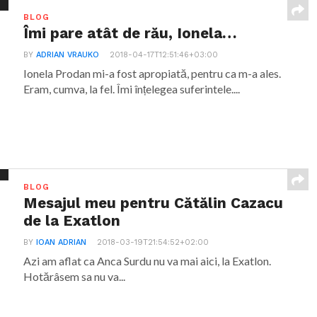
BLOG
Îmi pare atât de rău, Ionela…
BY
ADRIAN VRAUKO
2018-04-17T12:51:46+03:00
Ionela Prodan mi-a fost apropiată, pentru ca m-a ales.
Eram, cumva, la fel. Îmi înțelegea suferintele....
BLOG
Mesajul meu pentru Cătălin Cazacu
de la Exatlon
BY
IOAN ADRIAN
2018-03-19T21:54:52+02:00
Azi am aflat ca Anca Surdu nu va mai aici, la Exatlon.
Hotărâsem sa nu va...