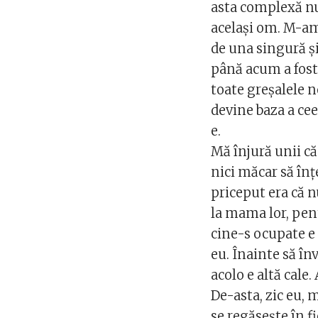
asta complexă nu
acelaşi om. M-am t
de una singură şi
până acum a fost
toate greşalele n
devine baza a cee
e.
Mă înjură unii că
nici măcar să în
priceput era că n
la mama lor, pen
cine-s ocupate e 
eu. Înainte să î
acolo e altă cale.
De-asta, zic eu,
se regăseşte în f