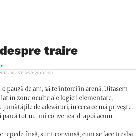
 despre traire
an
2013-08-15T19:29:20+03:00
o pauză de ani, să te întorci în arenă. Uitasem
ulat în zone oculte ale logicii elementare,
 jumătăţile de adevăruri, în ceea ce mă priveşte.
 Şi parcă tot nu-mi convenea, d-apoi acum.
 repede, însă, sunt convinsă, cum se face treaba