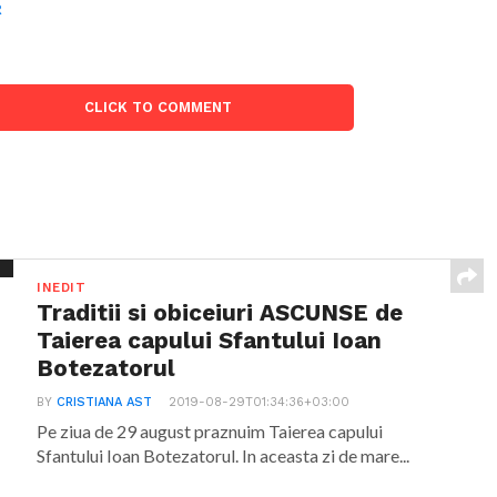
R
CLICK TO COMMENT
INEDIT
Traditii si obiceiuri ASCUNSE de
Taierea capului Sfantului Ioan
Botezatorul
BY
CRISTIANA AST
2019-08-29T01:34:36+03:00
Pe ziua de 29 august praznuim Taierea capului
Sfantului Ioan Botezatorul. In aceasta zi de mare...