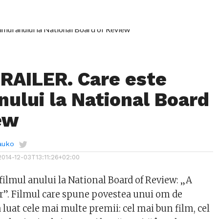
RAILER. Care este
nului la National Board
ew
auko
2014-12-03T13:11:26+02:00
filmul anului la National Board of Review: „A
r”. Filmul care spune povestea unui om de
a luat cele mai multe premii: cel mai bun film, cel