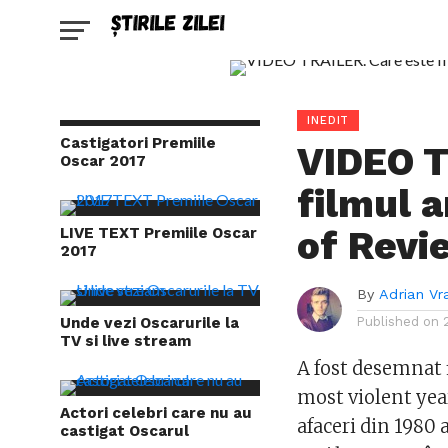
INEDIT
Castigatori Premiile
VIDEO T
Oscar 2017
filmul a
of Revi
LIVE TEXT Premiile Oscar
2017
By
Adrian Vr
Unde vezi Oscarurile la
Published on
TV si live stream
A fost desemnat 
most violent yea
Actori celebri care nu au
afaceri din 1980 
castigat Oscarul