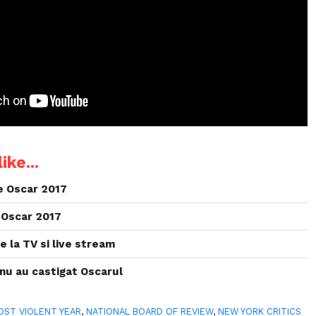
ike...
le Oscar 2017
 Oscar 2017
e la TV si live stream
 nu au castigat Oscarul
OST VIOLENT YEAR
,
NATIONAL BOARD OF REVIEW
,
NEW YORK CRITICS