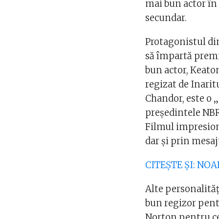
mai bun actor în 
secundar.
Protagonistul din
să împartă premi
bun actor, Keato
regizat de Inarit
Chandor, este o 
președintele NBR
Filmul impresion
dar și prin mesaj
CITEȘTE ȘI: NO
Alte personalită
bun regizor pent
Norton pentru ce