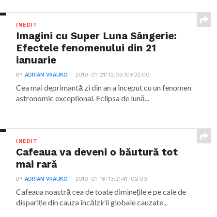
INEDIT
Imagini cu Super Luna Sângerie:
Efectele fenomenului din 21
ianuarie
BY
ADRIAN VRAUKO
2019-01-21T12:03:10+02:00
Cea mai deprimantă zi din an a început cu un fenomen
astronomic excepțional. Eclipsa de lună...
INEDIT
Cafeaua va deveni o băutură tot
mai rară
BY
ADRIAN VRAUKO
2019-01-18T13:21:41+02:00
Cafeaua noastră cea de toate diminețile e pe cale de
dispariție din cauza încălzirii globale cauzate...