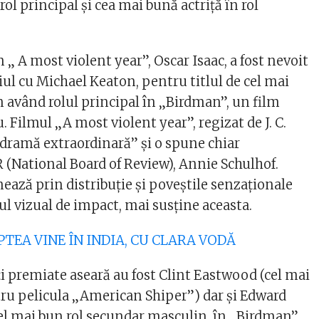
rol principal și cea mai bună actriță în rol
 „ A most violent year”, Oscar Isaac, a fost nevoit
ul cu Michael Keaton, pentru titlul de cel mai
n având rolul principal în „Birdman”, un film
u. Filmul „A most violent year”, regizat de J. C.
„dramă extraordinară” și o spune chiar
 (National Board of Review), Annie Schulhof.
ează prin distribuție și poveștile senzaționale
ul vizual de impact, mai susține aceasta.
APTEA VINE ÎN INDIA, CU CLARA VODĂ
ți premiate aseară au fost Clint Eastwood (cel mai
ru pelicula „American Shiper”) dar și Edward
l mai bun rol secundar masculin, în „Birdman”.