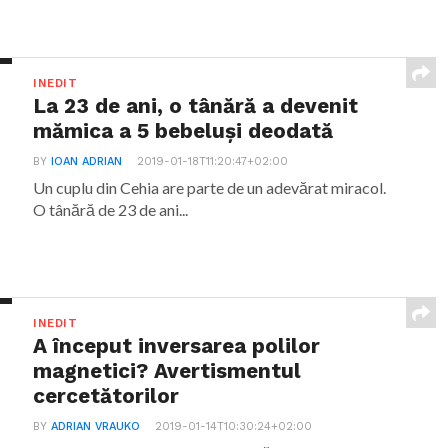
INEDIT
La 23 de ani, o tânără a devenit
mămica a 5 bebeluși deodată
BY
IOAN ADRIAN
2019-01-18T11:20:47+02:00
Un cuplu din Cehia are parte de un adevărat miracol.
O tânără de 23 de ani...
INEDIT
A început inversarea polilor
magnetici? Avertismentul
cercetătorilor
BY
ADRIAN VRAUKO
2019-01-14T10:30:24+02:00