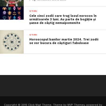
STIRI
Cele cinci zodii care trag lozul norocos în
următoarele 3 luni. Au parte de bogăție și
șanse de câștig nemaipomenite
STIRI
Horoscopul banilor martie 2024. Trei zodii
se vor bucura de câștiguri fabuloase
Copyright © 2016 Click Mag Theme. Theme by MVP Themes, powered by