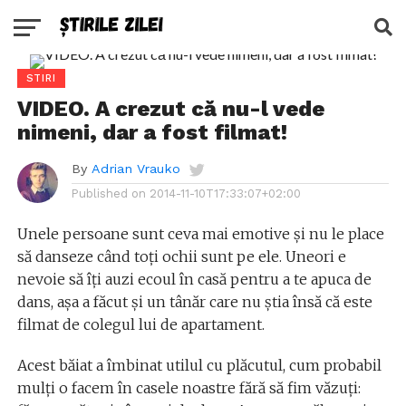
STIRI
VIDEO. A crezut că nu-l vede
nimeni, dar a fost filmat!
By
Adrian Vrauko
Published on
2014-11-10T17:33:07+02:00
Unele persoane sunt ceva mai emotive și nu le place
să danseze când toți ochii sunt pe ele. Uneori e
nevoie să îți auzi ecoul în casă pentru a te apuca de
dans, așa a făcut și un tânăr care nu știa însă că este
filmat de colegul lui de apartament.
Acest băiat a îmbinat utilul cu plăcutul, cum probabil
mulți o facem în casele noastre fără să fim văzuți: