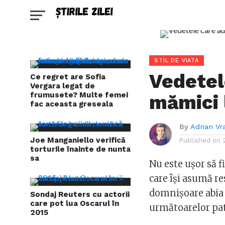
STIL DE VIATA
Vedetel
Ce regret are Sofia
Vergara legat de
frumusete? Multe femei
mămici 
fac aceasta greseala
By
Adrian Vr
Joe Manganiello verifică
Published on
torturile înainte de nunta
sa
Nu este ușor să f
care își asumă re
domnișoare abia î
Sondaj Reuters cu actorii
care pot lua Oscarul în
următoarelor pat
2015