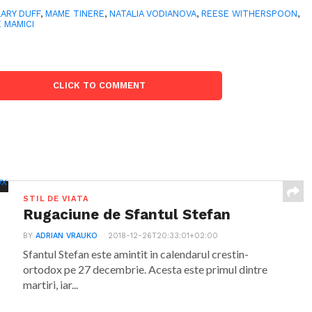
LARY DUFF
,
MAME TINERE
,
NATALIA VODIANOVA
,
REESE WITHERSPOON
,
 MAMICI
CLICK TO COMMENT
STIL DE VIATA
Rugaciune de Sfantul Stefan
BY
ADRIAN VRAUKO
2018-12-26T20:33:01+02:00
Sfantul Stefan este amintit in calendarul crestin-
ortodox pe 27 decembrie. Acesta este primul dintre
martiri, iar...