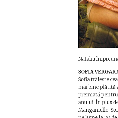
Natalia împreună
SOFIA VERGAR
Sofia trăiește cea
mai bine plătită 
premiată pentru 
anului. În plus d
Manganiello. Sofi
pe lume la 20 de 