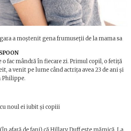
ergara a moștenit gena frumuseții de la mama sa
RSPOON
e o fac mândră în fiecare zi. Primul copil, o fetiță
eit, a venit pe lume când actrița avea 23 de ani și
n Philippe.
 noul ei iubit și copiii
(în afară de fani) că Hillary Duff este mămică. La