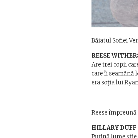
Băiatul Sofiei V
REESE WITHE
Are trei copii car
care îi seamănă l
era soția lui Rya
Reese împreună cu
HILLARY DUFF
Puțină lume știe 