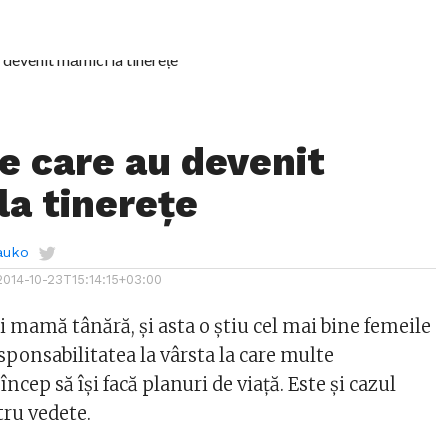
e care au devenit
la tinerețe
auko
2014-10-23T15:14:15+03:00
ii mamă tânără, și asta o știu cel mai bine femeile
sponsabilitatea la vârsta la care multe
ncep să își facă planuri de viață. Este și cazul
ru vedete.