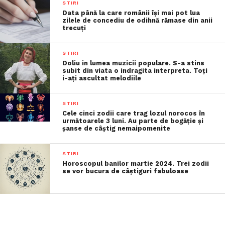
STIRI
Data până la care românii îşi mai pot lua
zilele de concediu de odihnă rămase din anii
trecuţi
STIRI
Doliu in lumea muzicii populare. S-a stins
subit din viata o indragita interpreta. Toți
i-ați ascultat melodiile
STIRI
Cele cinci zodii care trag lozul norocos în
următoarele 3 luni. Au parte de bogăție și
șanse de câștig nemaipomenite
STIRI
Horoscopul banilor martie 2024. Trei zodii
se vor bucura de câștiguri fabuloase