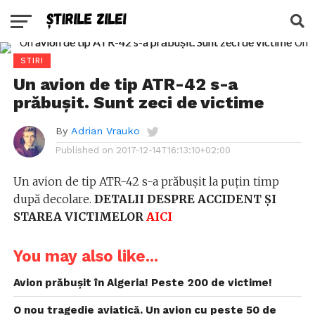
STIRI
Un avion de tip ATR-42 s-a
prăbușit. Sunt zeci de victime
By
Adrian Vrauko
Published on
2017-12-14T16:13:10+02:00
Un avion de tip ATR-42 s-a prăbuşit la puţin timp
după decolare.
DETALII DESPRE ACCIDENT ȘI
STAREA VICTIMELOR
AICI
You may also like...
Avion prăbușit în Algeria! Peste 200 de victime!
O nou tragedie aviatică. Un avion cu peste 50 de