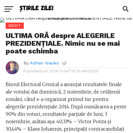
INEDIT
ULTIMA ORĂ despre ALEGERILE
PREZIDENȚIALE. Nimic nu se mai
poate schimba
By
Adrian Vrauko
Published on
2014-11-04T14:15:46+02:00
Biroul Electoral Central a anunțat rezultatele finale
ale votului dat duminică, 2 noiembrie, de cetățenii
români, când s-a organizat primul tur pentru
alegerile prezidențiale 2014. După numărarea a peste
90% din voturi, rezultatele parțiale de luni, 3
noiembrie, arătau așa: 40,33% – Victor Ponta și
30,44% – Klaus Iohannis, principalii contracandidați