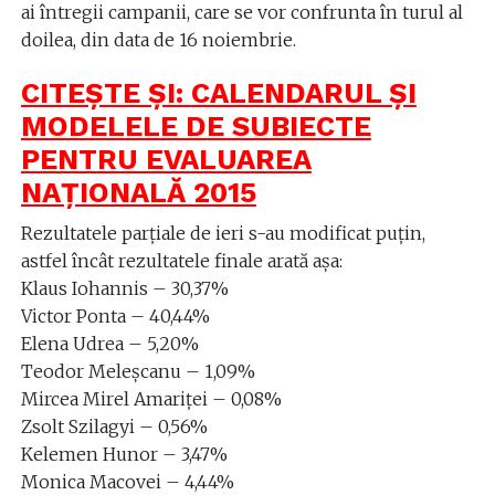
ai întregii campanii, care se vor confrunta în turul al
doilea, din data de 16 noiembrie.
CITEȘTE ȘI:
CALENDARUL ȘI
MODELELE DE SUBIECTE
PENTRU EVALUAREA
NAȚIONALĂ 2015
Rezultatele parțiale de ieri s-au modificat puțin,
astfel încât rezultatele finale arată așa:
Klaus Iohannis – 30,37%
Victor Ponta – 40,44%
Elena Udrea – 5,20%
Teodor Meleșcanu – 1,09%
Mircea Mirel Amariței – 0,08%
Zsolt Szilagyi – 0,56%
Kelemen Hunor – 3,47%
Monica Macovei – 4,44%