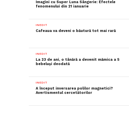
Imagini cu Super Luna Sângerie: Efectele
fenomenului din 21 ianuarie
INEDIT
Cafeaua va deveni o băutură tot mai rară
INEDIT
La 23 de ani, o tânără a devenit mămica a 5
bebeluși deodată
INEDIT
A început inversarea polilor magnetici?
Avertismentul cercetătorilor