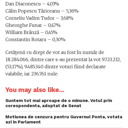
Dan Diaconescu – 4,03%
Călin Popescu Tăriceanu – 5,36%
Corneliu Vadim Tudor – 3,68%
Gheorghe Funar – 0,47%
William Brânză – 0,45%
Constantin Rotaru – 0,30%
Cetățenii cu drept de vot au fost în număr de
18.284.066, dintre care s-au prezentat la vot 9.723.232,
(53,17%), 9.485.340 dintre voturi fiind declarate
valabile, iar 236.761 nule.
You may also like...
Suntem tot mai aproape de o minune. Votul prin
corespondenta, adoptat de Senat
Motiunea de cenzura pentru Guvernul Ponta, votata
azi in Parlament