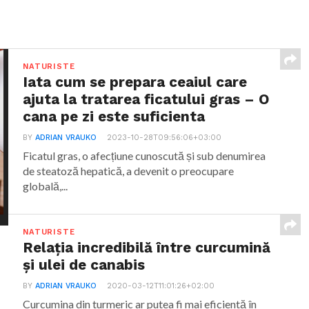
NATURISTE
Iata cum se prepara ceaiul care
ajuta la tratarea ficatului gras – O
cana pe zi este suficienta
BY
ADRIAN VRAUKO
2023-10-28T09:56:06+03:00
Ficatul gras, o afecțiune cunoscută și sub denumirea
de steatoză hepatică, a devenit o preocupare
globală,...
NATURISTE
Relația incredibilă între curcumină
și ulei de canabis
BY
ADRIAN VRAUKO
2020-03-12T11:01:26+02:00
Curcumina din turmeric ar putea fi mai eficientă în