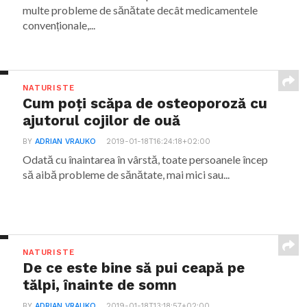
multe probleme de sănătate decât medicamentele
convenționale,...
NATURISTE
Cum poți scăpa de osteoporoză cu
ajutorul cojilor de ouă
BY
ADRIAN VRAUKO
2019-01-18T16:24:18+02:00
Odată cu înaintarea în vârstă, toate persoanele încep
să aibă probleme de sănătate, mai mici sau...
NATURISTE
De ce este bine să pui ceapă pe
tălpi, înainte de somn
BY
ADRIAN VRAUKO
2019-01-18T13:18:57+02:00