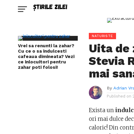
NATURISTE
Uita de
Vrei sa renunti la zahar?
Cu ce o sa indulcesti
cafeaua dimineata? Vezi
Stevia 
ce inlocuitori pentru
zahar poti folosi!
mai san
By
Adrian Vr
Published on
Exista un
indulc
ori mai dulce dec
caloric! Din cont