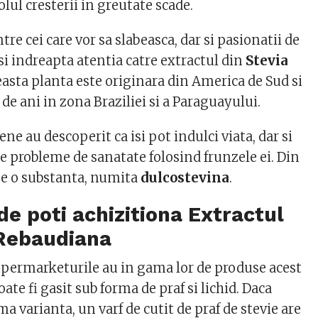
olul cresterii in greutate scade.
tre cei care vor sa slabeasca, dar si pasionatii de
si indreapta atentia catre extractul din
Stevia
easta planta este originara din America de Sud si
de ani in zona Braziliei si a Paraguayului.
ene au descoperit ca isi pot indulci viata, dar si
 probleme de sanatate folosind frunzele ei. Din
ge o substanta, numita
dulcostevina
.
de poti achizitiona Extractul
 Rebaudiana
permarketurile au in gama lor de produse acest
ate fi gasit sub forma de praf si lichid. Daca
ma varianta, un varf de cutit de praf de stevie are