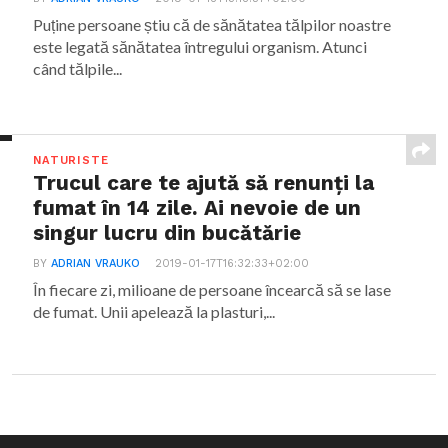
Puține persoane știu că de sănătatea tălpilor noastre
este legată sănătatea întregului organism. Atunci
când tălpile...
NATURISTE
Trucul care te ajută să renunți la
fumat în 14 zile. Ai nevoie de un
singur lucru din bucătărie
BY
ADRIAN VRAUKO
2019-01-17T16:32:33+02:00
În fiecare zi, milioane de persoane încearcă să se lase
de fumat. Unii apelează la plasturi,...