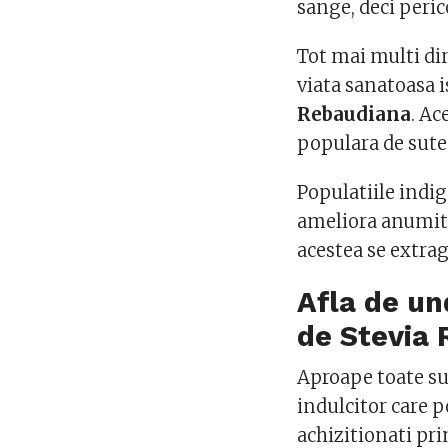
sange, deci peric
Tot mai multi din
viata sanatoasa i
Rebaudiana
. Ac
populara de sute 
Populatiile indig
ameliora anumite
acestea se extra
Afla de un
de Stevia
Aproape toate su
indulcitor care po
achizitionati pri