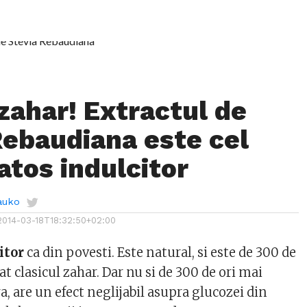
 zahar! Extractul de
Rebaudiana este cel
atos indulcitor
auko
2014-03-18T18:32:50+02:00
itor
ca din povesti. Este natural, si este de 300 de
at clasicul zahar. Dar nu si de 300 de ori mai
ra, are un efect neglijabil asupra glucozei din