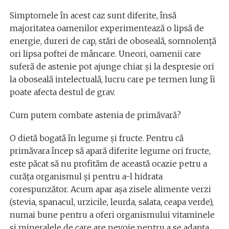
Simptomele în acest caz sunt diferite, însă
majoritatea oamenilor experimentează o lipsă de
energie, dureri de cap, stări de oboseală, somnolenţă
ori lipsa poftei de mâncare. Uneori, oamenii care
suferă de astenie pot ajunge chiar şi la despresie ori
la oboseală intelectuală, lucru care pe termen lung îi
poate afecta destul de grav.
Cum putem combate astenia de primăvară?
O dietă bogată în legume şi fructe. Pentru că
primăvara încep să apară diferite legume ori fructe,
este păcat să nu profităm de această ocazie petru a
curăţa organismul şi pentru a-l hidrata
corespunzător. Acum apar aşa zisele alimente verzi
(stevia, spanacul, urzicile, leurda, salata, ceapa verde),
numai bune pentru a oferi organismului vitaminele
şi mineralele de care are nevoie pentru a se adapta