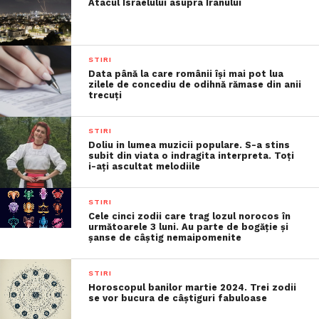
Atacul Israelului asupra Iranului
STIRI
Data până la care românii îşi mai pot lua
zilele de concediu de odihnă rămase din anii
trecuţi
STIRI
Doliu in lumea muzicii populare. S-a stins
subit din viata o indragita interpreta. Toți
i-ați ascultat melodiile
STIRI
Cele cinci zodii care trag lozul norocos în
următoarele 3 luni. Au parte de bogăție și
șanse de câștig nemaipomenite
STIRI
Horoscopul banilor martie 2024. Trei zodii
se vor bucura de câștiguri fabuloase