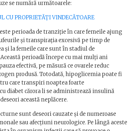
auze se numără următoarele:
CUL CU PROPRIETĂȚI VINDECĂTOARE
este perioada de tranziție în care femeile ajung
feurile și transpirația excesivă pe timp de
 și la femeile care sunt în stadiul de
Această perioadă începe cu mai mulți ani
auza efectivă, pe măsură ce ovarele reduc
trogen produsă. Totodată, hipoglicemia poate fi
tru care transpiri noaptea foarte
cu diabet cărora li se administrează insulină
eseori această neplăcere.
octurne sunt deseori cauzate și de numeroase
monale sau afecțiuni neurologice. Pe lângă aceste
sta în organism infecții care să provoace o