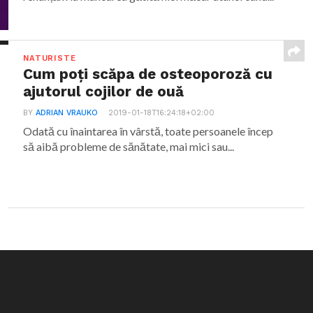
NATURISTE
Cum poți scăpa de osteoporoză cu
ajutorul cojilor de ouă
BY
ADRIAN VRAUKO
2019-01-18T16:24:18+02:00
Odată cu înaintarea în vârstă, toate persoanele încep
să aibă probleme de sănătate, mai mici sau...