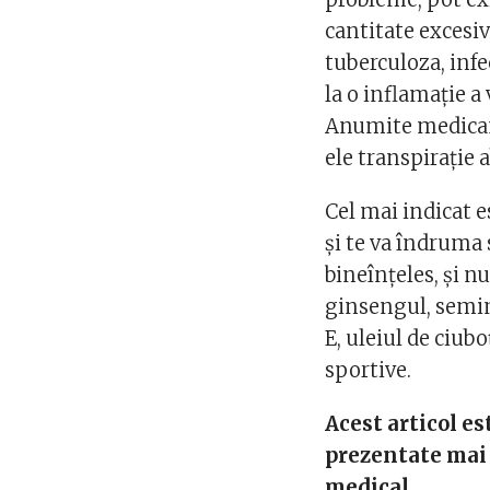
cantitate excesiv
tuberculoza, infe
la o inflamație a 
Anumite medicam
ele transpirație
Cel mai indicat e
și te va îndruma
bineînțeles, și 
ginsengul, semin
E, uleiul de ciub
sportive.
Acest articol es
prezentate mai 
medical.