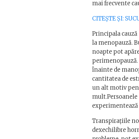
mai frecvente c
CITEȘTE ȘI: SU
Principala cauză 
la menopauză. Bu
noapte pot apărea
perimenopauză. 
înainte de manop
cantitatea de es
un alt motiv pen
mult.Persoanele 
experimentează d
Transpirațiile n
dexechilibre hor
probleme, pot exi