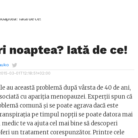
ri noaptea? Iată de ce!
auko
2015-03-01T12:18:51+02:00
ile au această problemă după vârsta de 40 de ani,
asociată cu apariția menopauzei. Experții spun că
roblemă comună și se poate agrava dacă este
Transpirația pe timpul nopții se poate datora mai
 medic te va ajuta cel mai bine să descoperi
 oferi un tratament corespunzător. Printre cele