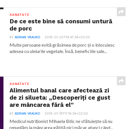
SANATATE
De ce este bine să consumi untură
de porc
BY
ADRIAN VRAUKO
2019-01-20T19:47:38+02:00
Multe persoane evită grăsimea de porc și o înlocuiesc
adesea cu uleiurile vegetale. Însă, beneficiile sale...
SANATATE
Alimentul banal care afectează zi
de zi silueta: „Descoperiți ce gust
are mâncarea fără el”
BY
ADRIAN VRAUKO
2019-01-18T17:16:36+02:00
Medicul nutriționist Mihaela Bilic ne sfătuiește să nu
renunțăm la mâncarea gătită nici măcar atunci când...