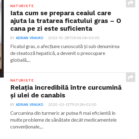
NATURISTE
Iata cum se prepara ceaiul care
ajuta la tratarea ficatului gras – O
cana pe zi este suficienta
BY
ADRIAN VRAUKO
2023-10-28T09:56:06+03:00
Ficatul gras, o afecțiune cunoscută și sub denumirea
de steatoză hepatică, a devenit o preocupare
globală,...
NATURISTE
Relația incredibilă între curcumină
și ulei de canabis
BY
ADRIAN VRAUKO
2020-03-12T11:01:26+02:00
Curcumina din turmeric ar putea fi mai eficientă în
multe probleme de sănătate decât medicamentele
convenționale,...