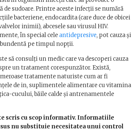
ă de sudoare. Printre aceste infecții se numără
cțiile bacteriene, endocardita (care duce de obicei
valvelor inimii), abcesele sau virusul HIV.
ente, în special cele
antidepresive
, pot cauza și
 abundentă pe timpul nopții.
ste să consulți un medic care va descoperi cauza
 spre un tratament corespunzător. Există,
numeroase tratamente naturiste cum ar fi
țele de in, suplimentele alimentare cu vitamina
oțica-cucului, băile calde și antrenamentele
te scris cu scop informativ. Informatiile
sus nu substituie necesitatea unui control