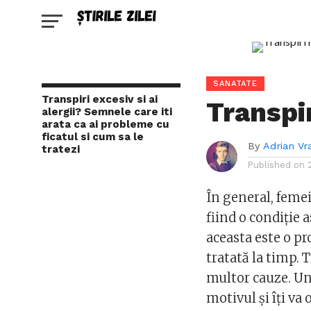
SANATATE
Transpiri excesiv si ai
Transpi
alergii? Semnele care iti
arata ca ai probleme cu
ficatul si cum sa le
By
Adrian Vr
tratezi
Published on
În general, feme
fiind o condiție 
aceasta este o p
tratată la timp. 
multor cauze. Un
motivul și îți va