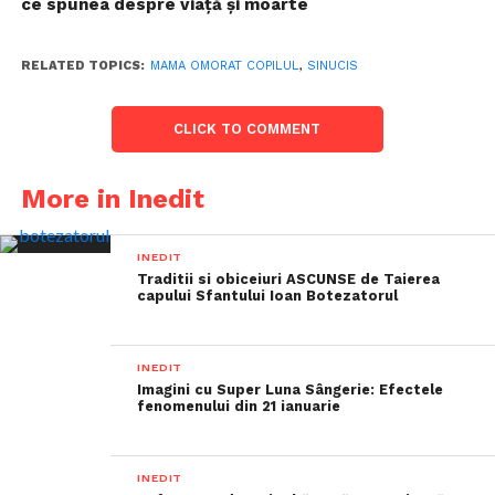
ce spunea despre viaţă şi moarte
RELATED TOPICS:
MAMA OMORAT COPILUL
,
SINUCIS
CLICK TO COMMENT
More in Inedit
INEDIT
Traditii si obiceiuri ASCUNSE de Taierea
capului Sfantului Ioan Botezatorul
INEDIT
Imagini cu Super Luna Sângerie: Efectele
fenomenului din 21 ianuarie
INEDIT