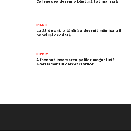
Cafeaua va deveni o băutură tot mai rară
INEDIT
La 23 de ani, o tânără a devenit mămica a 5
bebeluși deodată
INEDIT
A început inversarea polilor magnetici?
Avertismentul cercetătorilor