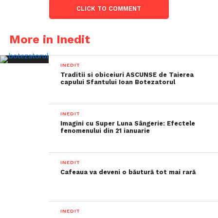
CLICK TO COMMENT
More in Inedit
INEDIT
Traditii si obiceiuri ASCUNSE de Taierea
capului Sfantului Ioan Botezatorul
INEDIT
Imagini cu Super Luna Sângerie: Efectele
fenomenului din 21 ianuarie
INEDIT
Cafeaua va deveni o băutură tot mai rară
INEDIT