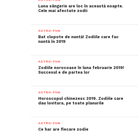
Luna sângerie are loc în această noapte.
Cele mai afectate zodii
ASTRO-FUN
Bat clopote de nuntă! Zodiile care fac
nuntă în 2019
ASTRO-FUN
Zodiile norocoase în luna februarie 2019!
Succesul e de partea lor
ASTRO-FUN
Horoscopul chinezesc 2019. Zodiile care
dau lovitura, pe toate planurile
ASTRO-FUN
Ce har are fiecare zodie