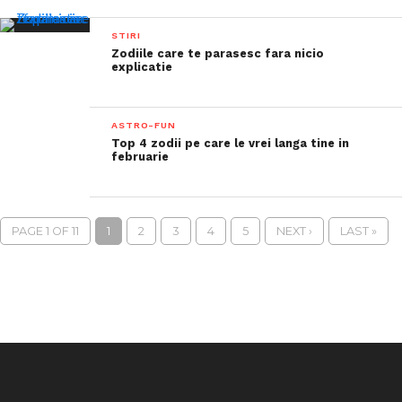
STIRI
Zodiile care te parasesc fara nicio
explicatie
ASTRO-FUN
Top 4 zodii pe care le vrei langa tine in
februarie
PAGE 1 OF 11
1
2
3
4
5
NEXT ›
LAST »