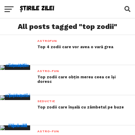
All posts tagged "top zodii"
ASTROFUN
Top 4 zodii care vor avea o vară grea
ASTRO-FUN
Top zodii care obțin mereu ceea ce își
doresc
SEDUCTIE
Top zodii care înșală cu zâmbetul pe buze
ASTRO-FUN