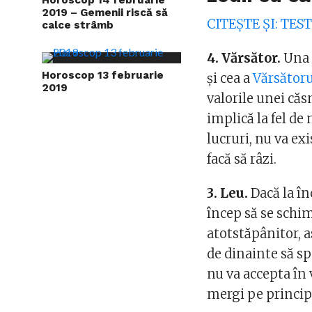
2019 – Gemenii riscă să
CITEŞTE ŞI: TEST
calce strâmb
4. Vărsător.
Una d
Horoscop 13 februarie
şi cea a
Vărsătoru
2019
valorile unei căsn
implică la fel de 
lucruri, nu va ex
facă să râzi.
3. Leu.
Dacă la în
încep să se schimb
atotstăpânitor, a
de dinainte să sp
nu va accepta în 
mergi pe principi