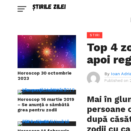
STIRI
Top 4 zo
apoi reg
Horoscop 30 octombrie
By
Ioan Adri
2023
Published on
Mai în glu
Horoscop 16 martie 2019
– Se anunță o sămbătă
persoane c
grea pentru zodii
după căsăt
zodii cu ca
Horoscop 14 februarie