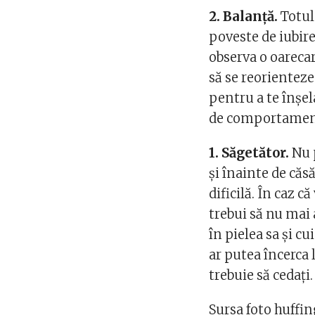
2. Balanţă.
Totul
poveste de iubir
observa o oarecar
să se reorienteze
pentru a te înşel
de comportament, 
1. Săgetător.
Nu p
şi înainte de căs
dificilă. În caz c
trebui să nu mai 
în pielea sa şi c
ar putea încerca 
trebuie să cedaţi.
Sursa foto huff