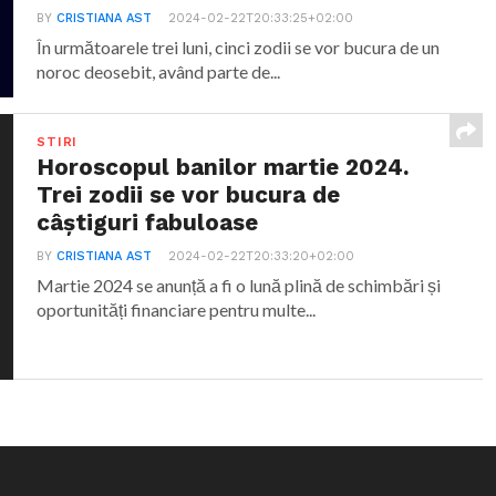
BY
CRISTIANA AST
2024-02-22T20:33:25+02:00
În următoarele trei luni, cinci zodii se vor bucura de un
noroc deosebit, având parte de...
STIRI
Horoscopul banilor martie 2024.
Trei zodii se vor bucura de
câștiguri fabuloase
BY
CRISTIANA AST
2024-02-22T20:33:20+02:00
Martie 2024 se anunță a fi o lună plină de schimbări și
oportunități financiare pentru multe...