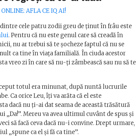
 ONLINE: AFLA CE IQ AI!
intre cele patru zodii greu de ţinut în frâu este
lui
. Pentru că nu este genul care să creadă în
icii, nu ar trebui să te şocheze faptul că nu se
mult ca tine în viaţa familială. În ciuda acestor
ista vreo zi în care să nu-ţi zâmbească sau nu să te
ceput totul era minunat, după nuntă lucrurile
e. Ca orice Leu, îţi va arăta că el este
sta dacă nu ţi-ai dat seama de această trăsătură
ui „Da!”. Mereu va avea ultimul cuvânt de spus şi
veci să facă ceva dacă nu-i convine. Drept urmare,
ul „spune ca el şi fă ca tine”.