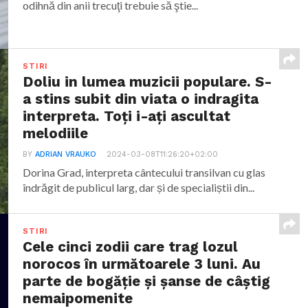
odihnă din anii trecuţi trebuie să ştie...
STIRI
Doliu in lumea muzicii populare. S-
a stins subit din viata o indragita
interpreta. Toți i-ați ascultat
melodiile
BY
ADRIAN VRAUKO
2024-03-08T11:26:20+02:00
Dorina Grad, interpreta cântecului transilvan cu glas
îndrăgit de publicul larg, dar și de specialiștii din...
STIRI
Cele cinci zodii care trag lozul
norocos în următoarele 3 luni. Au
parte de bogăție și șanse de câștig
nemaipomenite