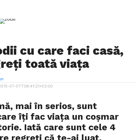
dii cu care faci casă,
reţi toată viaţa
an
2015-07-07T08:41:21+03:00
mă, mai în serios, sunt
are îţi fac viaţa un coşmar
orie. Iată care sunt cele 4
re regreţi că te-ai luat.