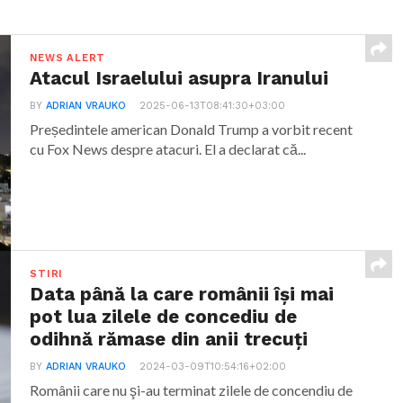
NEWS ALERT
Atacul Israelului asupra Iranului
BY
ADRIAN VRAUKO
2025-06-13T08:41:30+03:00
Președintele american Donald Trump a vorbit recent
cu Fox News despre atacuri. El a declarat că...
STIRI
Data până la care românii îşi mai
pot lua zilele de concediu de
odihnă rămase din anii trecuţi
BY
ADRIAN VRAUKO
2024-03-09T10:54:16+02:00
Românii care nu şi-au terminat zilele de concendiu de