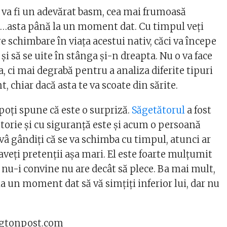
 va fi un adevărat basm, cea mai frumoasă
e…asta până la un moment dat. Cu timpul veţi
e schimbare în viaţa acestui nativ, căci va începe
 şi să se uite în stânga şi-n dreapta. Nu o va face
a, ci mai degrabă pentru a analiza diferite tipuri
chiar dacă asta te va scoate din sărite.
oţi spune că este o surpriză.
Săgetătorul
a fost
ătorie şi cu siguranţă este şi acum o persoană
ă vâ gândiţi că se va schimba cu timpul, atunci ar
aveţi pretenţii aşa mari. El este foarte mulţumit
ui nu-i convine nu are decât să plece. Ba mai mult,
la un moment dat să vă simţiţi inferior lui, dar nu
ingtonpost.com