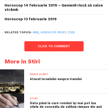
Horoscop 14 februarie 2019 – Gemenii riscă să calce
strâmb
Horoscop 13 februarie 2019
RELATED TOPICS:
BINE
,
HOROSCOP
,
PROST
,
ZODII
CLICK TO COMMENT
More in Stiri
NEWS ALERT
Atacul Israelului asupra Iranului
STIRI
Data până la care românii îşi mai pot lua
zilele de concediu de odihnă rămase din anii