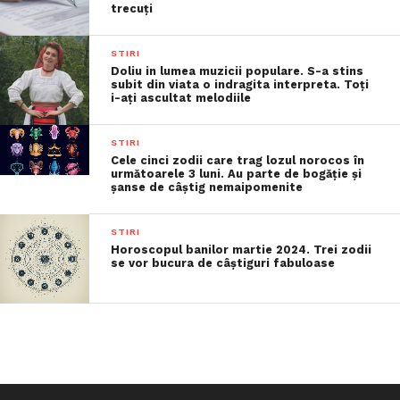
trecuţi
STIRI
Doliu in lumea muzicii populare. S-a stins
subit din viata o indragita interpreta. Toți
i-ați ascultat melodiile
STIRI
Cele cinci zodii care trag lozul norocos în
următoarele 3 luni. Au parte de bogăție și
șanse de câștig nemaipomenite
STIRI
Horoscopul banilor martie 2024. Trei zodii
se vor bucura de câștiguri fabuloase