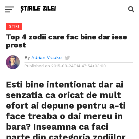
STIRI
Top 4 zodii care fac bine dar iese
prost
By
Adrian Vrauko
Published on
2015-08-24T14:47:54+03:00
Esti bine intentionat dar ai
senzatia ca oricat de mult
efort ai depune pentru a-ti
face treaba o dai mereu in
bara? Inseamna ca faci
parte din categoria zodiilor