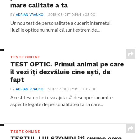
mare calitate a ta
BY
ADRIAN VRAUKO
2018-08-21T10:14:41+03:00
Un nou test de personalitate a cucerit internetul.
Iluziile optice nu numai că sunt extrem de...
TESTE ONLINE
TEST OPTIC. Primul animal pe care
îl vezi îți dezvăluie cine ești, de
fapt
BY
ADRIAN VRAUKO
2017-12-31T02:39:58+02:00
Acest test optic te va ajuta să descoperi anumite
aspecte legate de personalitatea ta, la care...
TESTE ONLINE
TESTUL LUI SZONDI iti spune care