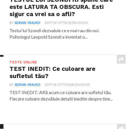
este LATURA TA OBSCURA. Esti
sigur ca vrei sa o afli?
BY
ADRIAN VRAUKO
2017-12-27T10:12:56+02:00
Testul lui Szondi dezvaluie ce e mai rau din noi.
Psihologul Leopold Szondi a inventat o...
TESTE ONLINE
TEST INEDIT: Ce culoare are
sufletul tău?
BY
ADRIAN VRAUKO
2017-12-07T03:28:23+02:00
TEST INEDIT: Află acum ce culoare are sufletul tău.
Fiecare culoare dezvăluie detalii inedite despre tine...