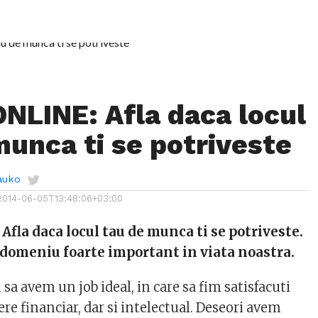
NLINE: Afla daca locul
munca ti se potriveste
auko
2014-06-05T13:48:06+03:00
fla daca locul tau de munca ti se potriveste.
 domeniu foarte important in viata noastra.
 sa avem un job ideal, in care sa fim satisfacuti
re financiar, dar si intelectual. Deseori avem