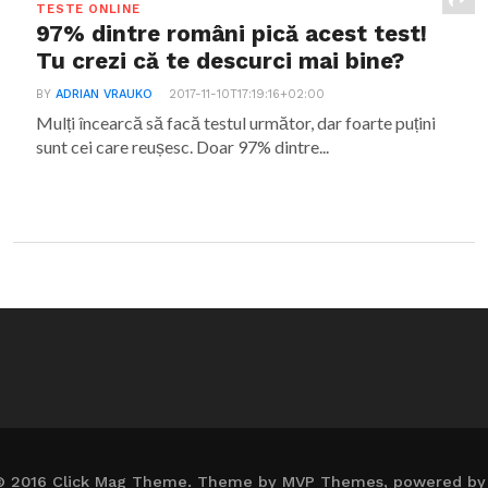
TESTE ONLINE
97% dintre români pică acest test!
Tu crezi că te descurci mai bine?
BY
ADRIAN VRAUKO
2017-11-10T17:19:16+02:00
Mulți încearcă să facă testul următor, dar foarte puțini
sunt cei care reușesc. Doar 97% dintre...
© 2016 Click Mag Theme. Theme by MVP Themes, powered by