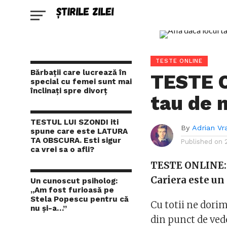
TESTE ONLINE
Bărbații care lucrează în
TESTE O
special cu femei sunt mai
înclinați spre divorț
tau de 
TESTUL LUI SZONDI iti
By
Adrian Vr
spune care este LATURA
TA OBSCURA. Esti sigur
Published on
ca vrei sa o afli?
TESTE ONLINE: A
Cariera este un
Un cunoscut psiholog:
„Am fost furioasă pe
Stela Popescu pentru că
Cu totii ne dorim
nu și-a…”
din punct de vede