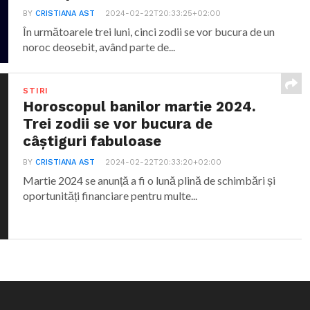
BY
CRISTIANA AST
2024-02-22T20:33:25+02:00
În următoarele trei luni, cinci zodii se vor bucura de un
noroc deosebit, având parte de...
STIRI
Horoscopul banilor martie 2024.
Trei zodii se vor bucura de
câștiguri fabuloase
BY
CRISTIANA AST
2024-02-22T20:33:20+02:00
Martie 2024 se anunță a fi o lună plină de schimbări și
oportunități financiare pentru multe...