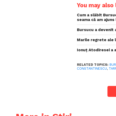
You may also l
Cum a slăbit Bursu
seama că am ajuns 
Bursucu a devenit a
Marile regrete ale 
Ionuț Atodiresei a a
RELATED TOPICS:
BU
CONSTANTINESCU
,
TAR