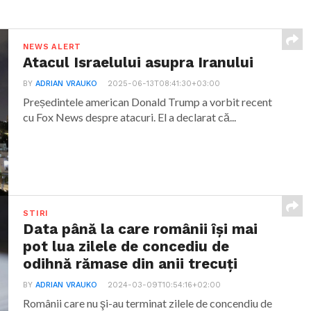
NEWS ALERT
Atacul Israelului asupra Iranului
BY
ADRIAN VRAUKO
2025-06-13T08:41:30+03:00
Președintele american Donald Trump a vorbit recent
cu Fox News despre atacuri. El a declarat că...
STIRI
Data până la care românii îşi mai
pot lua zilele de concediu de
odihnă rămase din anii trecuţi
BY
ADRIAN VRAUKO
2024-03-09T10:54:16+02:00
Românii care nu şi-au terminat zilele de concendiu de