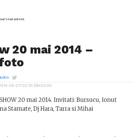
w 20 mai 2014 –
 foto
auko
2014-05-21T02:10:28+03:00
 SHOW 20 mai 2014. Invitati: Bursucu, Ionut
ina Stamate, Dj Hara, Tarra si Mihai