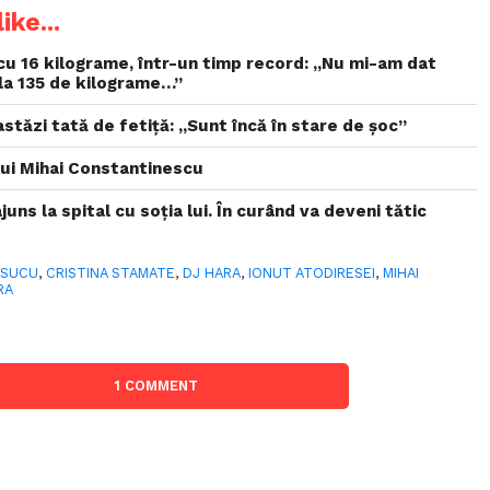
ike...
cu 16 kilograme, într-un timp record: „Nu mi-am dat
la 135 de kilograme…”
stăzi tată de fetiță: „Sunt încă în stare de șoc”
lui Mihai Constantinescu
juns la spital cu soția lui. În curând va deveni tătic
RSUCU
,
CRISTINA STAMATE
,
DJ HARA
,
IONUT ATODIRESEI
,
MIHAI
RA
1 COMMENT