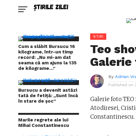
STIRI
Teo sho
Cum a slăbit Bursucu 16
kilograme, într-un timp
record: „Nu mi-am dat
Galerie
seama că am ajuns la 135
de kilograme…”
By
Adrian Vr
Published on
Bursucu a devenit astăzi
tată de fetiță: „Sunt încă
Galerie foto TEO
în stare de șoc”
Atodiresei, Crist
Constantinescu.
Marile regrete ale lui
Mihai Constantinescu