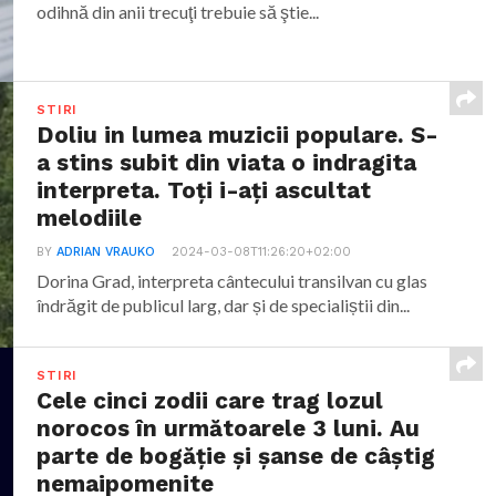
odihnă din anii trecuţi trebuie să ştie...
STIRI
Doliu in lumea muzicii populare. S-
a stins subit din viata o indragita
interpreta. Toți i-ați ascultat
melodiile
BY
ADRIAN VRAUKO
2024-03-08T11:26:20+02:00
Dorina Grad, interpreta cântecului transilvan cu glas
îndrăgit de publicul larg, dar și de specialiștii din...
STIRI
Cele cinci zodii care trag lozul
norocos în următoarele 3 luni. Au
parte de bogăție și șanse de câștig
nemaipomenite