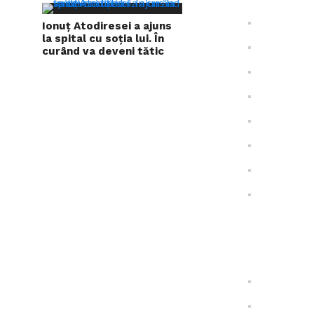
Ionuț Atodiresei a ajuns
la spital cu soția lui. În
curând va deveni tătic