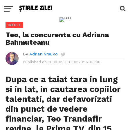
INEDIT
Teo, la concurenta cu Adriana
Bahmuteanu
By
Adrian Vrauko
Published on
2008-09-08T08:23:16+03:00
Dupa ce a taiat tara in lung
si in lat, in cautarea copiilor
talentati, dar defavorizati
din punct de vedere
financiar,
Teo Trandafir
revine, la Prima TV, din 15