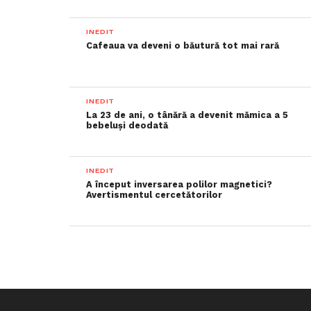
INEDIT
Cafeaua va deveni o băutură tot mai rară
INEDIT
La 23 de ani, o tânără a devenit mămica a 5
bebeluși deodată
INEDIT
A început inversarea polilor magnetici?
Avertismentul cercetătorilor