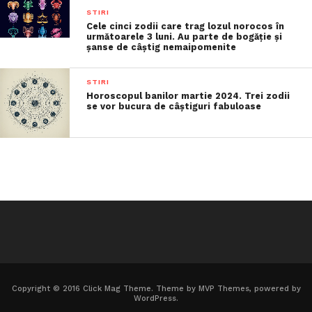
STIRI
Cele cinci zodii care trag lozul norocos în
următoarele 3 luni. Au parte de bogăție și
șanse de câștig nemaipomenite
STIRI
Horoscopul banilor martie 2024. Trei zodii
se vor bucura de câștiguri fabuloase
Copyright © 2016 Click Mag Theme. Theme by MVP Themes, powered by
WordPress.