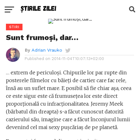
STIRI
Sunt frumoși, dar…
By
Adrian Vrauko
Published on
2014-11-04T10:07:13+02:00
… extrem de periculoși. Chipurile lor par rupte din
posterele filmelor cu băieți de cartier care fac rele,
însă au un suflet mare. E posibil să fie chiar așa, ceea
ce este sigur este că frumusețea lor este direct
proporțională cu infracționalitatea. Jeremy Meek
(bărbatul din dreapta) s-a făcut cunoscut datorită
cazierului său, imagine care a făcut înconjurul lumii
devenind cel mai sexy pușcăriaș de pe planetă.