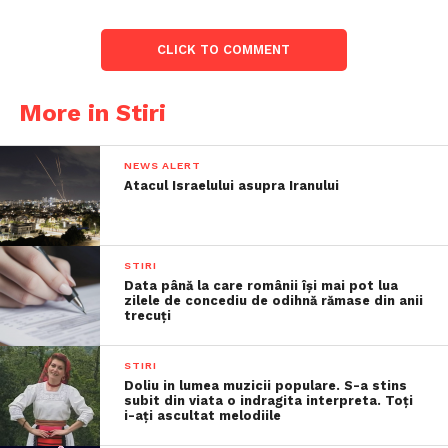
CLICK TO COMMENT
More in Stiri
NEWS ALERT
Atacul Israelului asupra Iranului
STIRI
Data până la care românii îşi mai pot lua
zilele de concediu de odihnă rămase din anii
trecuţi
STIRI
Doliu in lumea muzicii populare. S-a stins
subit din viata o indragita interpreta. Toți
i-ați ascultat melodiile