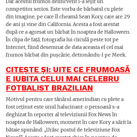
Dar acestui frumos delincvent i-a ieșit un
competitor serios. Este vorba de bărbatul cu plete
din imagine, pe care îl cheamă Sean Kory, care are 29
de ani și vine din California. Acesta a fost arestat
după ce a agresat un bărbat în noaptea de Halloween.
În clipa de față, fotografia lui circulă peste tot pe
Internet, fiind desemnat de data aceasta el cel mai
frumos bărbat din pușcărie, detronându-l pe Meek.
CITEȘTE ȘI:
UITE CE FRUMOASĂ
E IUBITA CELUI MAI CELEBRU
FOTBALIST BRAZILIAN
Motivul pentru care tânărul amerindian cu plete a
fost reținut este unul halucinant: o persoană s-a
deghizat în reporter al televiziunii Fox News în
noaptea de Halloween, moment în care Kory a sărit la
bătaie spunând: „Urăsc postul de televiziune Fox