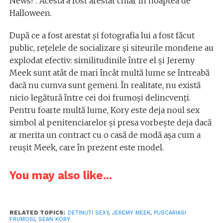
News!”. Acesta a fost arestat chiar în noaptea de
Halloween.
După ce a fost arestat și fotografia lui a fost făcut
public, rețelele de socializare și siteurile mondene au
explodat efectiv: similitudinile între el și Jeremy
Meek sunt atât de mari încât multă lume se întreabă
dacă nu cumva sunt gemeni. În realitate, nu există
nicio legătură între cei doi frumoși delincvenți.
Pentru foarte multă lume, Kory este deja noul sex
simbol al penitenciarelor și presa vorbește deja dacă
ar merita un contract cu o casă de modă așa cum a
reușit Meek, care în prezent este model.
You may also like...
RELATED TOPICS:
DETINUTI SEXY
,
JEREMY MEEK
,
PUSCARIASI
FRUMOSI
,
SEAN KORY