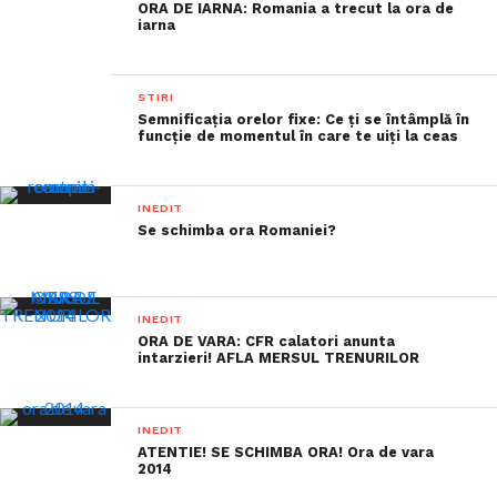
ORA DE IARNA: Romania a trecut la ora de
iarna
STIRI
Semnificația orelor fixe: Ce ți se întâmplă în
funcție de momentul în care te uiți la ceas
INEDIT
Se schimba ora Romaniei?
INEDIT
ORA DE VARA: CFR calatori anunta
intarzieri! AFLA MERSUL TRENURILOR
INEDIT
ATENTIE! SE SCHIMBA ORA! Ora de vara
2014