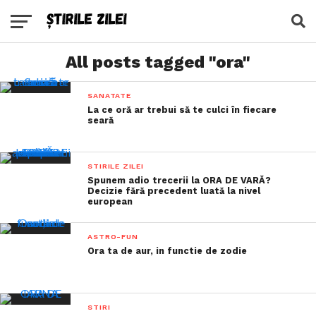
All posts tagged "ora"
SANATATE
La ce oră ar trebui să te culci în fiecare
seară
STIRILE ZILEI
Spunem adio trecerii la ORA DE VARĂ?
Decizie fără precedent luată la nivel
european
ASTRO-FUN
Ora ta de aur, in functie de zodie
STIRI