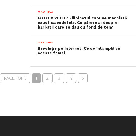
MACHIAJ
FOTO & VIDEO: Filipinezul care se machiază
exact ca vedetele. Ce părere ai despre
bărbații care se dau cu fond de ten?
MACHIAJ
Revoluție pe Internet: Ce se întâmplă cu
aceste femei
PAGE 1 OF 5
1
2
3
4
5