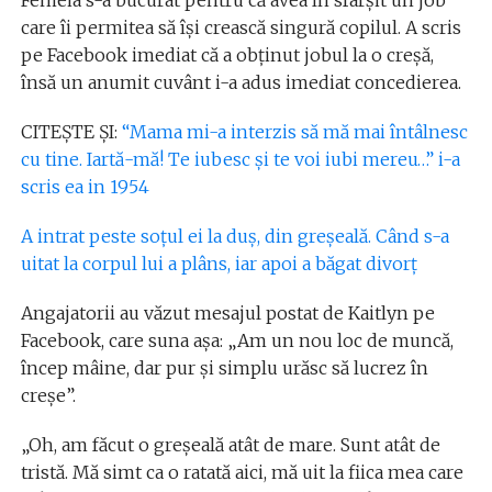
Femeia s-a bucurat pentru că avea în sfârșit un job
care îi permitea să își crească singură copilul. A scris
pe Facebook imediat că a obținut jobul la o creșă,
însă un anumit cuvânt i-a adus imediat concedierea.
CITEȘTE ȘI:
“Mama mi-a interzis să mă mai întâlnesc
cu tine. Iartă-mă! Te iubesc și te voi iubi mereu…” i-a
scris ea in 1954
A intrat peste soțul ei la duș, din greșeală. Când s-a
uitat la corpul lui a plâns, iar apoi a băgat divorț
Angajatorii au văzut mesajul postat de Kaitlyn pe
Facebook, care suna așa: „Am un nou loc de muncă,
încep mâine, dar pur și simplu urăsc să lucrez în
creșe”.
„Oh, am făcut o greșeală atât de mare. Sunt atât de
tristă. Mă simt ca o ratată aici, mă uit la fiica mea care