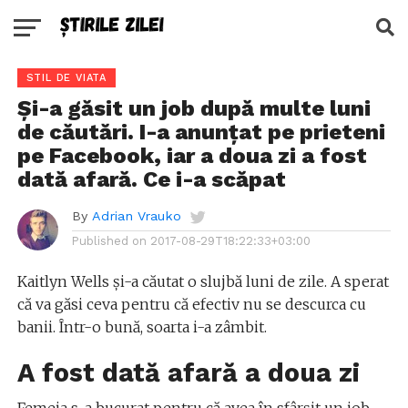
STIL DE VIATA
Și-a găsit un job după multe luni
de căutări. I-a anunțat pe prieteni
pe Facebook, iar a doua zi a fost
dată afară. Ce i-a scăpat
By
Adrian Vrauko
Published on
2017-08-29T18:22:33+03:00
Kaitlyn Wells și-a căutat o slujbă luni de zile. A sperat
că va găsi ceva pentru că efectiv nu se descurca cu
banii. Într-o bună, soarta i-a zâmbit.
A fost dată afară a doua zi