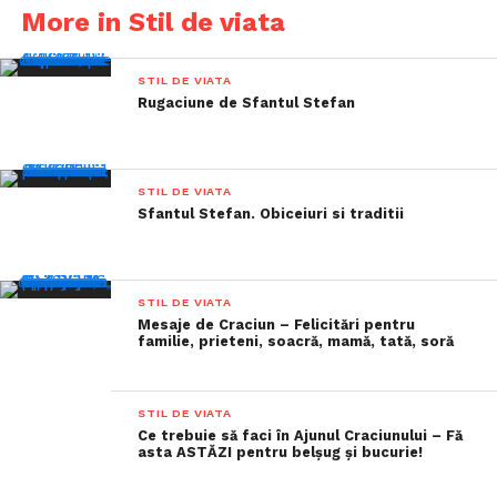
More in Stil de viata
STIL DE VIATA
Rugaciune de Sfantul Stefan
STIL DE VIATA
Sfantul Stefan. Obiceiuri si traditii
STIL DE VIATA
Mesaje de Craciun – Felicitări pentru
familie, prieteni, soacră, mamă, tată, soră
STIL DE VIATA
Ce trebuie să faci în Ajunul Craciunului – Fă
asta ASTĂZI pentru belșug și bucurie!