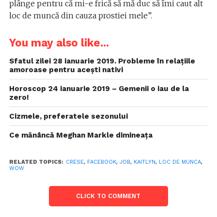
plânge pentru că mi-e frică să mă duc să îmi caut alt
loc de muncă din cauza prostiei mele”.
You may also like...
Sfatul zilei 28 ianuarie 2019. Probleme în relațiile
amoroase pentru acești nativi
Horoscop 24 ianuarie 2019 – Gemenii o iau de la
zero!
Cizmele, preferatele sezonului
Ce mănâncă Meghan Markle dimineața
RELATED TOPICS:
CRESE
,
FACEBOOK
,
JOB
,
KAITLYN
,
LOC DE MUNCA
,
WOW
CLICK TO COMMENT