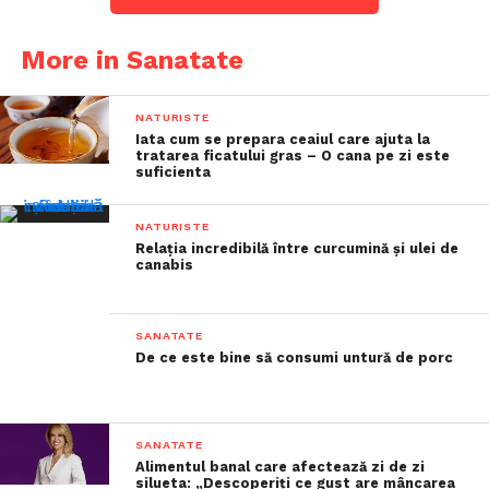
More in Sanatate
NATURISTE
Iata cum se prepara ceaiul care ajuta la
tratarea ficatului gras – O cana pe zi este
suficienta
NATURISTE
Relația incredibilă între curcumină și ulei de
canabis
SANATATE
De ce este bine să consumi untură de porc
SANATATE
Alimentul banal care afectează zi de zi
silueta: „Descoperiți ce gust are mâncarea